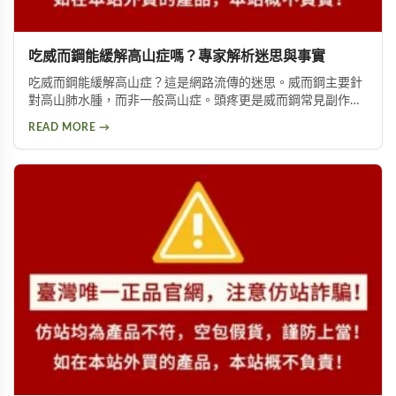
吃威而鋼能緩解高山症嗎？專家解析迷思與事實
吃威而鋼能緩解高山症？這是網路流傳的迷思。威而鋼主要針
對高山肺水腫，而非一般高山症。頭疼更是威而鋼常見副作
用，約10%使用者曾出現此反應。提醒民眾勿輕信傳言，任何
READ MORE →
用藥都需經過專業醫師評估。