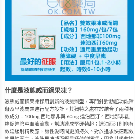
什麼是液態威而鋼果凍？
液態威而鋼果凍採用創新的液態劑型，專門針對勃起功能障
礙及早洩問題進行配方設計。其獨特之處在於結合了兩種有
效成分：100mg 西地那非與 60mg 達泊西汀。西地那非能
夠促進陰莖血液流動，幫助達成堅硬勃起；達泊西汀則能有
效延緩射精反應，讓性愛時間更加持久。對於追求快速起效
的男性而言，
液態果凍威而鋼
是極佳的選擇，因為其吸收速