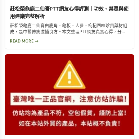
莊松榮龜鹿二仙膏PTT網友心得評測｜功效、禁忌與使
用建議完整解析
莊松榮龜鹿二仙膏由鹿角、龜板、人參、枸杞四味珍貴藥材組
成，是中醫傳統滋補良方。本文整理PTT網友真實心得，分析
其補氣血、強筋骨功效，同時提醒服用過量可能導致鉀離子過
READ MORE →
高、腎臟負擔等潛在風險，幫助您安全使用此補品。