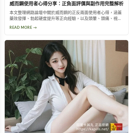
威而鋼使用者心得分享：正負面評價與副作用完整解析
本文整理網路論壇中關於威而鋼的正反兩面使用者心得，涵蓋
藥效發揮、勃起硬度提升等正向經驗，以及頭暈、頭痛、視覺
問題等副作用。不論你想了解這款壯陽藥的真實表現，或是尋
READ MORE →
求替代方案，都能從中找到實用資訊。