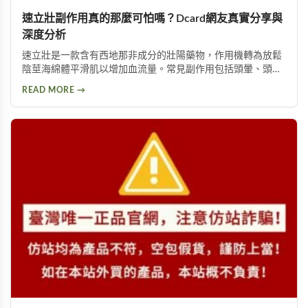
速立壯副作用真的那麼可怕嗎？Dcard網友真實分享與
深度分析
速立壯是一款含有西地那非成分的壯陽藥物，作用機轉為放鬆
陰莖海綿體平滑肌以增加血流量。常見副作用包括頭暈、頭
痛、臉部潮紅、鼻塞、腹痛等。雖然效果顯著，但副作用問題
READ MORE →
始終難以迴避。本文深入分析速立壯在Dcard上的討論，幫助
你全面了解這款產品的優缺點，以及是否有更好的替代選擇。