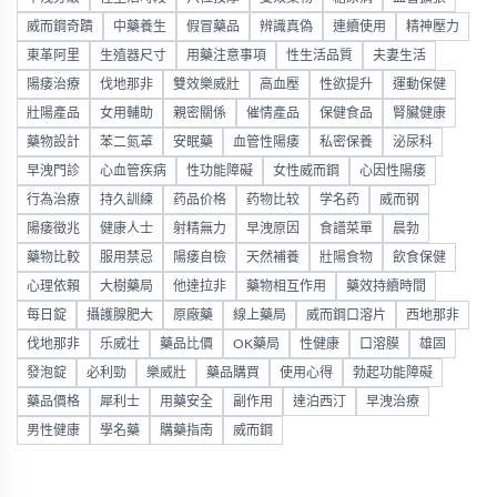
威而鋼奇蹟
中藥養生
假冒藥品
辨識真偽
連續使用
精神壓力
東革阿里
生殖器尺寸
用藥注意事項
性生活品質
夫妻生活
陽痿治療
伐地那非
雙效樂威壯
高血壓
性欲提升
運動保健
壯陽產品
女用輔助
親密關係
催情產品
保健食品
腎臟健康
藥物設計
苯二氮䓬
安眠藥
血管性陽痿
私密保養
泌尿科
早洩門診
心血管疾病
性功能障礙
女性威而鋼
心因性陽痿
行為治療
持久訓練
药品价格
药物比较
学名药
威而钢
陽痿徵兆
健康人士
射精無力
早洩原因
食譜菜單
晨勃
藥物比較
服用禁忌
陽痿自檢
天然補養
壯陽食物
飲食保健
心理依賴
大樹藥局
他達拉非
藥物相互作用
藥效持續時間
每日錠
攝護腺肥大
原廠藥
線上藥局
威而鋼口溶片
西地那非
伐地那非
乐威壮
藥品比價
OK藥局
性健康
口溶膜
雄固
發泡錠
必利勁
樂威壯
藥品購買
使用心得
勃起功能障礙
藥品價格
犀利士
用藥安全
副作用
達泊西汀
早洩治療
男性健康
學名藥
購藥指南
威而鋼