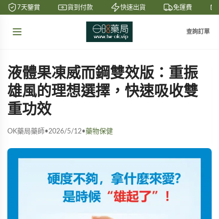
7天鑒賞
貨到付款
快速出貨
免運費
查詢訂單
液體果凍威而鋼雙效版：重振
雄風的理想選擇，快速吸收雙
重功效
OK藥局藥師
•
2026/5/12
•
藥物保健