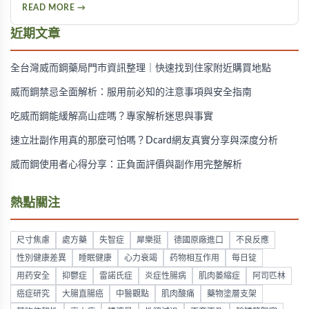
透過促進神經突觸生長、抑制Tau蛋白異常磷酸化，並改善大
READ MORE →
腦血液供應來保護腦神經。不過需服用超過20顆才可能見效，
且有心血管疾病者不宜使用。
近期文章
全台灣威而鋼藥局門市資訊整理｜快速找到住家附近購買地點
威而鋼禁忌全面解析：服用前必知的注意事項與安全指南
吃威而鋼能緩解高山症嗎？專家解析迷思與事實
速立壯副作用真的那麼可怕嗎？Dcard網友真實分享與深度分析
威而鋼使用者心得分享：正負面評價與副作用完整解析
熱點關注
尺寸焦慮
處方藥
失智症
犀樂挺
德國原廠進口
不良反應
性別健康差異
睡眠健康
心力衰竭
药物相互作用
每日锭
用药安全
抑鬱症
雷諾氏症
炎症性腸病
肌肉萎縮症
阿司匹林
癌症研究
大腸直腸癌
中醫觀點
肌肉酸痛
藥物塗層支架