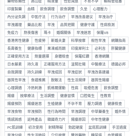
藥物依賴性
高山症
精液量
性慾減退
不育不孕
輸精管阻塞
印度製藥
血精
飲食調理
飲食調整
久坐
心理壓力
內分泌失調
中医疗法
行为治疗
早洩改善建议
早洩治疗
早洩護理
藥品比較
早洩
品質把關
健康守護
性病檢測
免疫力
熬夜傷害
瑪卡
婚姻關係
早洩迷思
保羅V8
香港男性健康
性疲勞
新婚夫妻
科學按摩
假性早洩
網購指南
長壽養生
健康指標
果凍威而鋼
印度犀利士
必利吉
肝臟健康
正確使用方法
劑量選擇
身體檢查
保羅紅鑽
香港網購
日本藤素
持久液
正確服用方法
溫腎壯陽
中醫療法
德國必邦
自我調理
持久訓練
早洩成因
早洩症狀
早洩改善建議
器質性早洩
食譜推薦
脫敏法
性生活規律
器質性陽痿
心理調適
冷熱刺激
凱格爾運動
性病
吸煙危害
飲食調整
陽痿
按摩療法
生活調整
健康習慣
口腔衛生
性教育
陽痿預防
陽痿迷思
生殖健康
不孕不育
壓力調適
健康檢查
早洩食物
早洩預防
性行為時間
早洩調理
中草藥養生
婚外情
情感困惑
延時產品
韓國奇力片
陽痿原因
中年性健康
PC肌訓練
初次使用
射精障礙
勃起硬度
盆底肌訓練
手淫過度
早洩分級
性生活時段
穴位按摩
雙效藥物
糖尿病
血管擴張