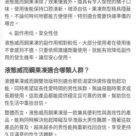
液態威而鋼果凍除了效果優異外，還具有令人愉悦的橘子口
味，使用後能保持口腔清新，增添自信。果凍劑型極具隱蔽
性，不論何時何地都能方便使用，特別適合需要快速準備的
場合。
副作用低，安全性佳
液態威而鋼果凍的副作用相對較低，大部分使用者在使用後
不會感到不適。只要依照建議劑量使用，就能有效降低副作
用的發生機率，讓您安心使用。
液態威而鋼果凍適合哪類人群？
液體果凍威而鋼雙效版
特別適合那些渴望快速恢復勃起功
能，同時希望延長性愛時間的男性族群。無論是臨時需求或
長期使用，這款產品都能提供穩定且可靠的效果，幫助您在
性生活中重拾自信。
整體而言，液態威而鋼果凍是一款兼具便利性與高效性的產
品，能夠同時解決勃起障礙及早洩兩大男性難題。隨著這款
產品的普及，越來越多的男性能夠重新找回自信，享受更持
久且滿意的性生活體驗。