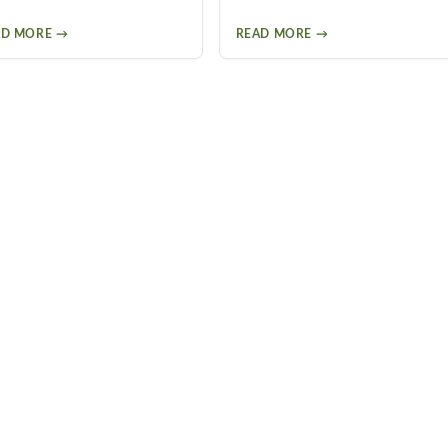
AD MORE →
READ MORE →