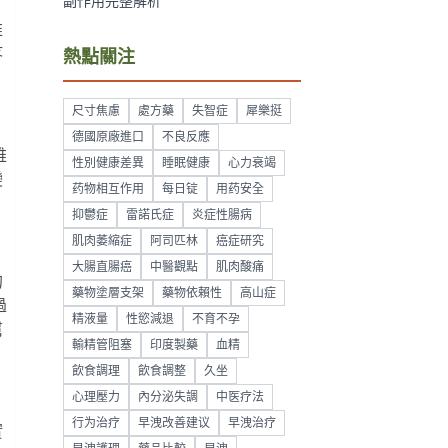
副作用完整解析
推
疼
熱點關注
尺寸焦慮
處方藥
失智症
犀樂挺
德國原廠進口
不良反應
維
性別健康差異
睡眠健康
心力衰竭
變
药物相互作用
每日锭
用药安全
抑鬱症
雷諾氏症
炎症性腸病
肌肉萎縮症
阿司匹林
癌症研究
大腸直腸癌
中醫觀點
肌肉酸痛
的
藥物塗層支架
藥物依賴性
高山症
過
精液量
性慾減退
不育不孕
幫
輸精管阻塞
印度製藥
血精
飲食調理
飲食調整
久坐
心理壓力
內分泌失調
中医疗法
行为治疗
早洩改善建议
早洩治疗
實