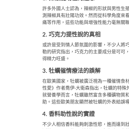
許多外國人士認為，辣椒的形狀與男性生
測辣椒具有壯陽功效。然而從科學角度來
痛等作用，這些功能與增強性能力毫無關
2. 巧克力提性說的真相
或許是受到情人節氛圍的影響，不少人將巧
勒的研究指出，巧克力的主要成分是可可
得精力旺盛。
3. 牡蠣催情療法的誤解
在歐美國家，牡蠣被廣泛視為一種催情食
性愛》作者喬伊·大衛森指出，牡蠣的特殊
就營養學而言，牡蠣雖然富含多種礦物質
助。這些歐美朋友顯然被牡蠣的外表給誤
4. 香料助性說的實證
不少人相信香料能夠刺激性慾，進而達到