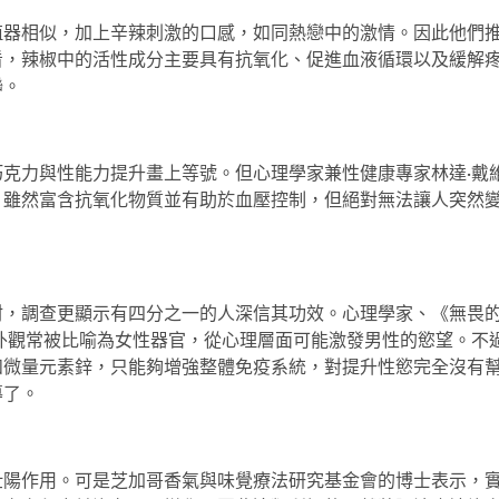
殖器相似，加上辛辣刺激的口感，如同熱戀中的激情。因此他們
看，辣椒中的活性成分主要具有抗氧化、促進血液循環以及緩解
聯。
克力與性能力提升畫上等號。但心理學家兼性健康專家林達·戴
，雖然富含抗氧化物質並有助於血壓控制，但絕對無法讓人突然
材，調查更顯示有四分之一的人深信其功效。心理學家、《無畏
外觀常被比喻為女性器官，從心理層面可能激發男性的慾望。不
和微量元素鋅，只能夠增強整體免疫系統，對提升性慾完全沒有
導了。
壯陽作用。可是芝加哥香氣與味覺療法研究基金會的博士表示，