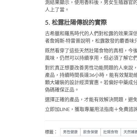
測結果顯示，使用香料後，男女生殖器官
人上了當。
5. 松露壯陽傳說的實際
古希臘和羅馬時代的人們對松露的效果深
者詹姆斯·特雷普說明，松露散發的麝香味
既然看穿了這些天然壯陽食物的真相，今
風味，仍然可以持續享用，但必須了解它
對於真正想要改善男性功能問題的人來說
產品，持續時間長達36小時，能有效幫助
顆大罐裝的設計經濟實惠。若偏好中藥成
偽碼確保正品。
選擇正確的產品，才能有效解決問題，避
立即加LINE，獲取專屬用法指南＋免費諮
標籤：
男性健康
飲食保健
壯陽食物
天然補