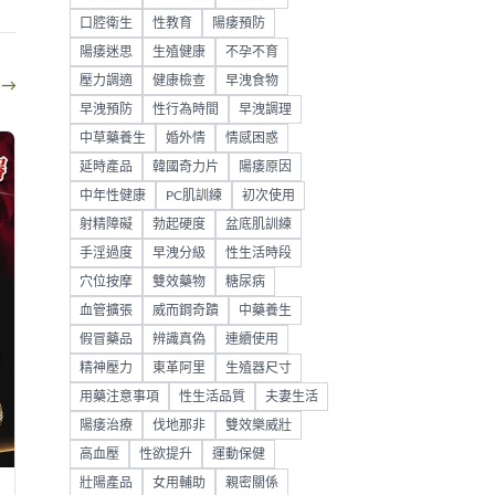
口腔衛生
性教育
陽痿預防
陽痿迷思
生殖健康
不孕不育
壓力調適
健康檢查
早洩食物
部
→
早洩預防
性行為時間
早洩調理
中草藥養生
婚外情
情感困惑
延時產品
韓國奇力片
陽痿原因
中年性健康
PC肌訓練
初次使用
射精障礙
勃起硬度
盆底肌訓練
手淫過度
早洩分級
性生活時段
穴位按摩
雙效藥物
糖尿病
血管擴張
威而鋼奇蹟
中藥養生
假冒藥品
辨識真偽
連續使用
精神壓力
東革阿里
生殖器尺寸
用藥注意事項
性生活品質
夫妻生活
陽痿治療
伐地那非
雙效樂威壯
高血壓
性欲提升
運動保健
壯陽產品
女用輔助
親密關係