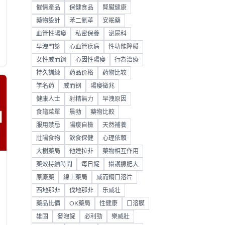
催情產品
保健食品
腎臟健康
藥物設計
苯二氮䓬
安眠藥
血管性陽痿
私密保養
泌尿科
早洩門診
心血管疾病
性功能障礙
女性威而鋼
心因性陽痿
行為治療
持久訓練
药品价格
药物比较
学名药
威而钢
陽痿徵兆
健康人士
射精無力
早洩原因
食譜菜單
晨勃
藥物比較
服用禁忌
陽痿自檢
天然補養
壯陽食物
飲食保健
心理依賴
大樹藥局
他達拉非
藥物相互作用
藥效持續時間
每日錠
攝護腺肥大
原廠藥
線上藥局
威而鋼口溶片
西地那非
伐地那非
乐威壮
藥品比價
OK藥局
性健康
口溶膜
雄固
發泡錠
必利勁
樂威壯