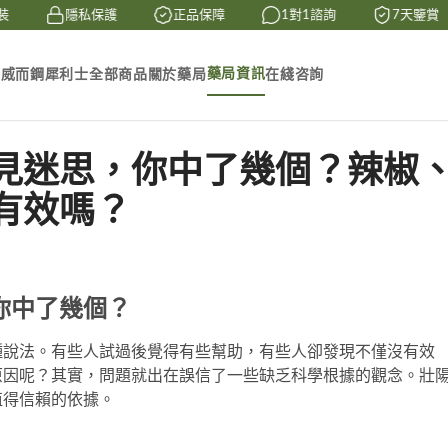
隱私保護
正品保障
1對1諮詢
7天鑒賞
藥局資訊
素
威而鋼
犀利士
全部商品
關於藥局
在綫咨詢
見迷思，你中了幾個？辣椒
有效嗎？
你中了幾個？
種說法。有些人試過後覺得有些幫助，有些人卻發現不僅沒有效
原因呢？其實，問題就出在誤信了一些缺乏科學根據的觀念。壯
值得信賴的依據。