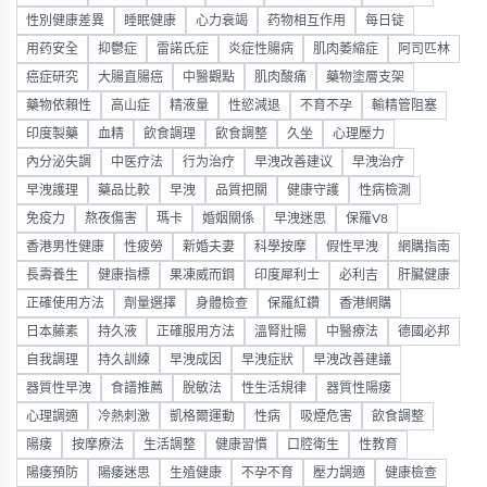
性別健康差異
睡眠健康
心力衰竭
药物相互作用
每日锭
用药安全
抑鬱症
雷諾氏症
炎症性腸病
肌肉萎縮症
阿司匹林
癌症研究
大腸直腸癌
中醫觀點
肌肉酸痛
藥物塗層支架
藥物依賴性
高山症
精液量
性慾減退
不育不孕
輸精管阻塞
印度製藥
血精
飲食調理
飲食調整
久坐
心理壓力
內分泌失調
中医疗法
行为治疗
早洩改善建议
早洩治疗
早洩護理
藥品比較
早洩
品質把關
健康守護
性病檢測
免疫力
熬夜傷害
瑪卡
婚姻關係
早洩迷思
保羅V8
香港男性健康
性疲勞
新婚夫妻
科學按摩
假性早洩
網購指南
長壽養生
健康指標
果凍威而鋼
印度犀利士
必利吉
肝臟健康
正確使用方法
劑量選擇
身體檢查
保羅紅鑽
香港網購
日本藤素
持久液
正確服用方法
溫腎壯陽
中醫療法
德國必邦
自我調理
持久訓練
早洩成因
早洩症狀
早洩改善建議
器質性早洩
食譜推薦
脫敏法
性生活規律
器質性陽痿
心理調適
冷熱刺激
凱格爾運動
性病
吸煙危害
飲食調整
陽痿
按摩療法
生活調整
健康習慣
口腔衛生
性教育
陽痿預防
陽痿迷思
生殖健康
不孕不育
壓力調適
健康檢查