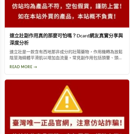
速立壯副作用真的那麼可怕嗎？Dcard網友真實分享與
深度分析
速立壯是一款含有西地那非成分的壯陽藥物，作用機轉為放鬆
陰莖海綿體平滑肌以增加血流量。常見副作用包括頭暈、頭
痛、臉部潮紅、鼻塞、腹痛等。雖然效果顯著，但副作用問題
READ MORE →
始終難以迴避。本文深入分析速立壯在Dcard上的討論，幫助
你全面了解這款產品的優缺點，以及是否有更好的替代選擇。