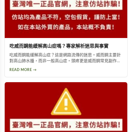
吃威而鋼能緩解高山症嗎？專家解析迷思與事實
吃威而鋼能緩解高山症？這是網路流傳的迷思。威而鋼主要針
對高山肺水腫，而非一般高山症。頭疼更是威而鋼常見副作
用，約10%使用者曾出現此反應。提醒民眾勿輕信傳言，任何
READ MORE →
用藥都需經過專業醫師評估。