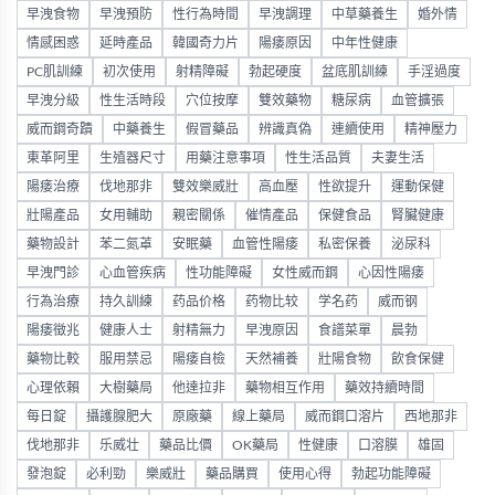
早洩食物
早洩預防
性行為時間
早洩調理
中草藥養生
婚外情
情感困惑
延時產品
韓國奇力片
陽痿原因
中年性健康
PC肌訓練
初次使用
射精障礙
勃起硬度
盆底肌訓練
手淫過度
早洩分級
性生活時段
穴位按摩
雙效藥物
糖尿病
血管擴張
威而鋼奇蹟
中藥養生
假冒藥品
辨識真偽
連續使用
精神壓力
東革阿里
生殖器尺寸
用藥注意事項
性生活品質
夫妻生活
陽痿治療
伐地那非
雙效樂威壯
高血壓
性欲提升
運動保健
壯陽產品
女用輔助
親密關係
催情產品
保健食品
腎臟健康
藥物設計
苯二氮䓬
安眠藥
血管性陽痿
私密保養
泌尿科
早洩門診
心血管疾病
性功能障礙
女性威而鋼
心因性陽痿
行為治療
持久訓練
药品价格
药物比较
学名药
威而钢
陽痿徵兆
健康人士
射精無力
早洩原因
食譜菜單
晨勃
藥物比較
服用禁忌
陽痿自檢
天然補養
壯陽食物
飲食保健
心理依賴
大樹藥局
他達拉非
藥物相互作用
藥效持續時間
每日錠
攝護腺肥大
原廠藥
線上藥局
威而鋼口溶片
西地那非
伐地那非
乐威壮
藥品比價
OK藥局
性健康
口溶膜
雄固
發泡錠
必利勁
樂威壯
藥品購買
使用心得
勃起功能障礙