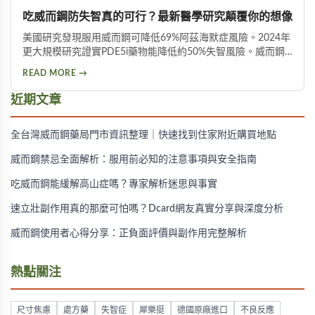
吃威而鋼防失智真的可行？最新醫學研究顛覆你的想像
美國研究發現服用威而鋼可降低69%阿茲海默症風險。2024年
更大規模研究證實PDE5i藥物能降低約50%失智風險。威而鋼
透過促進神經突觸生長、抑制Tau蛋白異常磷酸化，並改善大
READ MORE →
腦血液供應來保護腦神經。不過需服用超過20顆才可能見效，
且有心血管疾病者不宜使用。
近期文章
全台灣威而鋼藥局門市資訊整理｜快速找到住家附近購買地點
威而鋼禁忌全面解析：服用前必知的注意事項與安全指南
吃威而鋼能緩解高山症嗎？專家解析迷思與事實
速立壯副作用真的那麼可怕嗎？Dcard網友真實分享與深度分析
威而鋼使用者心得分享：正負面評價與副作用完整解析
熱點關注
尺寸焦慮
處方藥
失智症
犀樂挺
德國原廠進口
不良反應