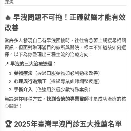
腺炎
🔥 早洩問題不可拖！正確就醫才能有效
改善
當許多人發現自己有早洩困擾時，往往會急著上網搜尋相關
資訊，但面對琳瑯滿目的診所與醫院，根本不知道該如何選
擇。以下為你整理出三種主流的治療方向：
📍
早洩的三大治療途徑
：
藥物療法
（透過口服藥物如
必利勁
來改善）
心理與行為矯正
（透過專業訓練調整反應）
手術介入
（僅適用於極少數特殊案例）
無論選擇哪種方式，
找到合適的專業醫師
才是成功治療的核
心關鍵！
🏆 2025年臺灣早洩門診五大推薦名單