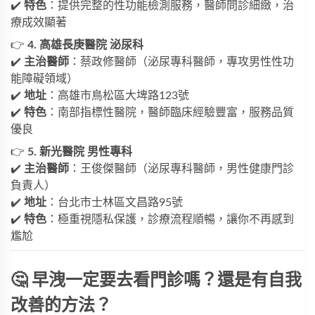
✔️
特色
：提供完整的性功能檢測服務，醫師問診細緻，治
療成效顯著
👉
4. 高雄長庚醫院 泌尿科
✔️
主治醫師
：蔡政修醫師（泌尿專科醫師，專攻男性性功
能障礙領域）
✔️
地址
：高雄市鳥松區大埤路123號
✔️
特色
：南部指標性醫院，醫師臨床經驗豐富，服務品質
優良
👉
5. 新光醫院 男性專科
✔️
主治醫師
：王俊傑醫師（泌尿專科醫師，男性健康門診
負責人）
✔️
地址
：台北市士林區文昌路95號
✔️
特色
：極重視隱私保護，診療流程順暢，讓你不再感到
尷尬
🤔 早洩一定要去看門診嗎？還是有自我
改善的方法？