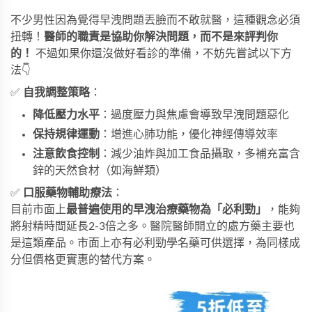
不少男性因為覺得早洩問題丟臉而不敢就醫，這種觀念必須
扭轉！
醫師的職責是協助你解決問題，而不是來評判你
的！
不過如果你還沒做好看診的準備，不妨先嘗試以下方
法👇
✅
自我調整策略
：
降低壓力水平
：過度壓力與焦慮會導致早洩問題惡化
保持規律運動
：增進心肺功能，優化神經傳導效率
注意飲食控制
：減少油炸與加工食品攝取，多補充富含
鋅的天然食材（如海鮮類）
✅
口服藥物輔助療法
：
目前市面上
最普遍使用的早洩治療藥物為「必利勁」
，能夠
將射精時間延長2-3倍之多。醫院醫師開立的處方藥主要也
是這類產品。市面上亦有
必利勁學名藥
可供選擇，為同樣成
分但價格更實惠的替代方案。