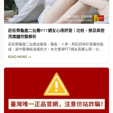
莊松榮龜鹿二仙膏PTT網友心得評測｜功效、禁忌與使
用建議完整解析
莊松榮龜鹿二仙膏由鹿角、龜板、人參、枸杞四味珍貴藥材組
成，是中醫傳統滋補良方。本文整理PTT網友真實心得，分析
其補氣血、強筋骨功效，同時提醒服用過量可能導致鉀離子過
READ MORE →
高、腎臟負擔等潛在風險，幫助您安全使用此補品。