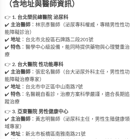
（含地址與醫師資訊）
👉
1. 台北榮民總醫院 泌尿科
✔️
主治醫師
：林宗彥醫師（泌尿專科權威，專精男性性功
能障礙診治）
✔️
地址
：台北市北投區石牌路二段201號
✔️
特色
：醫學中心級設備，能同時提供藥物與心理雙重治
療
👉
2. 台大醫院 性功能專科
✔️
主治醫師
：張宏名醫師（台大泌尿外科主任，男性性功
能障礙治療專家）
✔️
地址
：台北市中正區中山南路7號
✔️
特色
：名醫親自看診，治療方案科學嚴謹，適合長期追
蹤治療
👉
3. 亞東醫院 男性健康中心
✔️
主治醫師
：黃志明醫師（泌尿科主任，男性生殖健康領
域專家）
✔️
地址
：新北市板橋區南雅南路21號