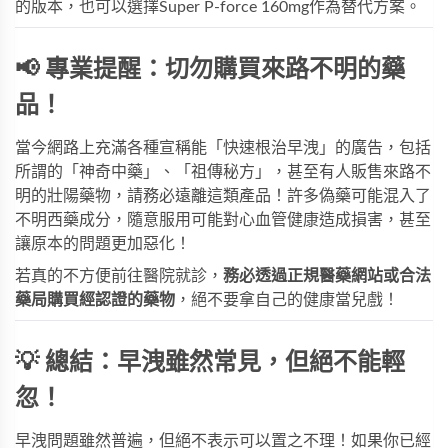
的版本，也可以選擇
Super P-force 160mg
作為替代方案。
📢 專業提醒：切勿購買來路不明的藥
品！
當今網路上充滿各種宣稱能「快速根治早洩」的廣告，包括
所謂的「神奇中藥」、「祖傳秘方」，甚至有人販售來路不
明的壯陽藥物，請務必遠離這類產品！許多偽藥可能混入了
不明西藥成分，隨意服用可能對心血管健康造成損害，甚至
讓原本的問題更加惡化！
若真的不方便前往醫院就診，
務必透過正規醫藥網站或合法
藥局購買經認證的藥物
，絕不要拿自己的健康當兒戲！
💡 總結：早洩雖然常見，但絕不能輕
忽！
早洩問題雖然普遍，但絕不表示可以置之不理！如果你已經