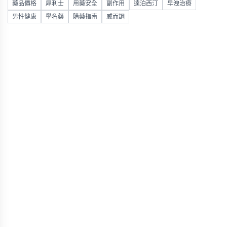
藥品價格
犀利士
用藥安全
副作用
達泊西汀
早洩治療
男性健康
學名藥
購藥指南
威而鋼