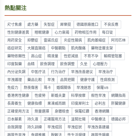
熱點關注
尺寸焦慮
處方藥
失智症
犀樂挺
德國原廠進口
不良反應
性別健康差異
睡眠健康
心力衰竭
药物相互作用
每日锭
用药安全
抑鬱症
雷諾氏症
炎症性腸病
肌肉萎縮症
阿司匹林
癌症研究
大腸直腸癌
中醫觀點
肌肉酸痛
藥物塗層支架
藥物依賴性
高山症
精液量
性慾減退
不育不孕
輸精管阻塞
印度製藥
血精
飲食調理
飲食調整
久坐
心理壓力
內分泌失調
中医疗法
行为治疗
早洩改善建议
早洩治疗
早洩護理
藥品比較
早洩
品質把關
健康守護
性病檢測
免疫力
熬夜傷害
瑪卡
婚姻關係
早洩迷思
保羅V8
香港男性健康
性疲勞
新婚夫妻
科學按摩
假性早洩
網購指南
長壽養生
健康指標
果凍威而鋼
印度犀利士
必利吉
肝臟健康
正確使用方法
劑量選擇
身體檢查
保羅紅鑽
香港網購
日本藤素
持久液
正確服用方法
溫腎壯陽
中醫療法
德國必邦
自我調理
持久訓練
早洩成因
早洩症狀
早洩改善建議
器質性早洩
食譜推薦
脫敏法
性生活規律
器質性陽痿