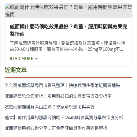
增粗的目標。
威而鋼什麼時候吃效果最好？劑量、服用時間與效果完
整指南
了解威而鋼最佳服用時間、劑量選擇及注意事項。建議性生活
前30-60分鐘服用，藥效可維持4-6小時。25mg至100mg不同
劑量適用於不同族群，首次建議從50mg開始，過高劑量可能
READ MORE →
增加副作用風險。
近期文章
全台灣威而鋼藥局門市資訊整理｜快速找到住家附近購買地點
威而鋼禁忌全面解析：服用前必知的注意事項與安全指南
吃威而鋼能緩解高山症嗎？專家解析迷思與事實
速立壯副作用真的那麼可怕嗎？Dcard網友真實分享與深度分析
威而鋼使用者心得分享：正負面評價與副作用完整解析