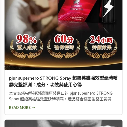
pjur superhero STRONG Spray 超級英雄強效型延時噴
霧完整評測：成分、功效與使用心得
本文為您完整評測德國原裝進口的 pjur superhero STRONG
Spray 超級英雄強效型延時噴霧。產品結合德國製藥工藝與草
本植萃配方，標榜不含傳統麻藥成分，採用物理延緩＋化學抑
READ MORE →
敏雙重作用機制。從成分解析、使用方式、功效表現到潛在副
作用，以及PTT網友實際使用評價，全面分析這款熱門延時液
的優缺點，協助您做出明智的選購決定。