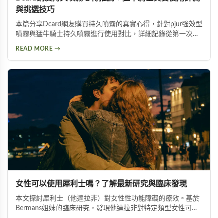
與挑選技巧
本篇分享Dcard網友購買持久噴霧的真實心得，針對pjur強效型
噴霧與猛牛騎士持久噴霧進行使用對比，詳細記錄從第一次使
用到日常保養的完整過程。內容包含持久噴霧使用技巧、成分
READ MORE →
分析以及如何挑選適合自己的延時產品，幫助面臨早洩困擾的
朋友找到有效的解決方案。
女性可以使用犀利士嗎？了解最新研究與臨床發現
本文探討犀利士（他達拉非）對女性性功能障礙的療效。基於
Bermans姐妹的臨床研究，發現他達拉非對特定類型女性可改