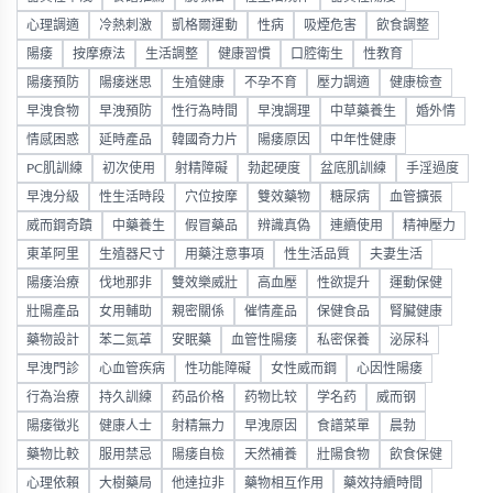
心理調適
冷熱刺激
凱格爾運動
性病
吸煙危害
飲食調整
陽痿
按摩療法
生活調整
健康習慣
口腔衛生
性教育
陽痿預防
陽痿迷思
生殖健康
不孕不育
壓力調適
健康檢查
早洩食物
早洩預防
性行為時間
早洩調理
中草藥養生
婚外情
情感困惑
延時產品
韓國奇力片
陽痿原因
中年性健康
PC肌訓練
初次使用
射精障礙
勃起硬度
盆底肌訓練
手淫過度
早洩分級
性生活時段
穴位按摩
雙效藥物
糖尿病
血管擴張
威而鋼奇蹟
中藥養生
假冒藥品
辨識真偽
連續使用
精神壓力
東革阿里
生殖器尺寸
用藥注意事項
性生活品質
夫妻生活
陽痿治療
伐地那非
雙效樂威壯
高血壓
性欲提升
運動保健
壯陽產品
女用輔助
親密關係
催情產品
保健食品
腎臟健康
藥物設計
苯二氮䓬
安眠藥
血管性陽痿
私密保養
泌尿科
早洩門診
心血管疾病
性功能障礙
女性威而鋼
心因性陽痿
行為治療
持久訓練
药品价格
药物比较
学名药
威而钢
陽痿徵兆
健康人士
射精無力
早洩原因
食譜菜單
晨勃
藥物比較
服用禁忌
陽痿自檢
天然補養
壯陽食物
飲食保健
心理依賴
大樹藥局
他達拉非
藥物相互作用
藥效持續時間