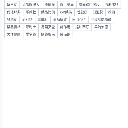
每日錠
攝護腺肥大
原廠藥
線上藥局
威而鋼口溶片
西地那非
伐地那非
乐威壮
藥品比價
OK藥局
性健康
口溶膜
雄固
發泡錠
必利勁
樂威壯
藥品購買
使用心得
勃起功能障礙
藥品價格
犀利士
用藥安全
副作用
達泊西汀
早洩治療
男性健康
學名藥
購藥指南
威而鋼