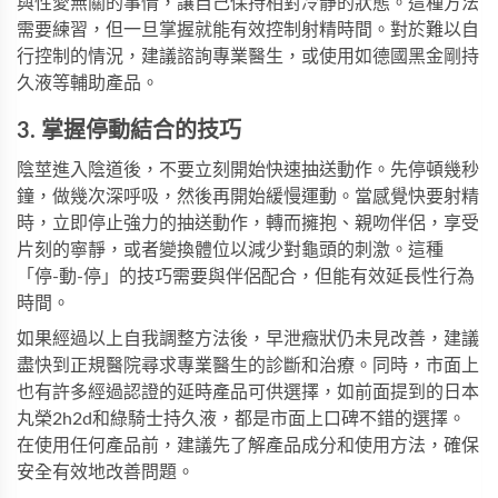
與性愛無關的事情，讓自己保持相對冷靜的狀態。這種方法
需要練習，但一旦掌握就能有效控制射精時間。對於難以自
行控制的情況，建議諮詢專業醫生，或使用如
德國黑金剛持
久液
等輔助產品。
3. 掌握停動結合的技巧
陰莖進入陰道後，不要立刻開始快速抽送動作。先停頓幾秒
鐘，做幾次深呼吸，然後再開始緩慢運動。當感覺快要射精
時，立即停止強力的抽送動作，轉而擁抱、親吻伴侶，享受
片刻的寧靜，或者變換體位以減少對龜頭的刺激。這種
「停-動-停」的技巧需要與伴侶配合，但能有效延長性行為
時間。
如果經過以上自我調整方法後，早泄癥狀仍未見改善，建議
盡快到正規醫院尋求專業醫生的診斷和治療。同時，市面上
也有許多經過認證的延時產品可供選擇，如前面提到的日本
丸榮2h2d和綠騎士持久液，都是市面上口碑不錯的選擇。
在使用任何產品前，建議先了解產品成分和使用方法，確保
安全有效地改善問題。