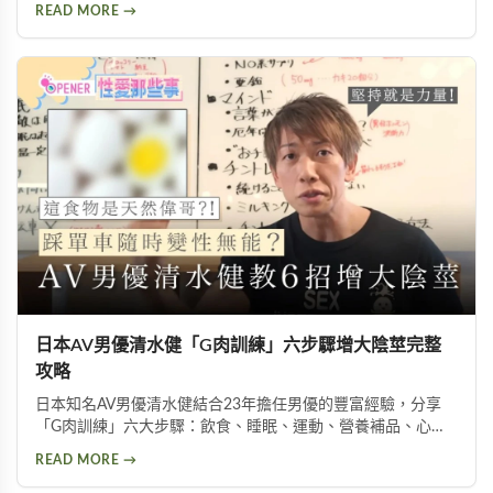
善性喚起障礙、增加生殖器血液流量並提升性生活滿意度，但
READ MORE →
需在醫師指導下使用。
日本AV男優清水健「G肉訓練」六步驟增大陰莖完整
攻略
日本知名AV男優清水健結合23年擔任男優的豐富經驗，分享
「G肉訓練」六大步驟：飲食、睡眠、運動、營養補品、心
態、按摩。揭示五種助性食物、騎單車對性能力的危害，以及
READ MORE →
被譽為「天然威而鋼」的水煮蛋功效，幫助男性實現陰莖增大