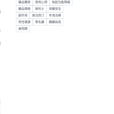
藥品購買
使用心得
勃起功能障礙
藥品價格
犀利士
用藥安全
出
副作用
達泊西汀
早洩治療
男性健康
學名藥
購藥指南
威而鋼
自
擇