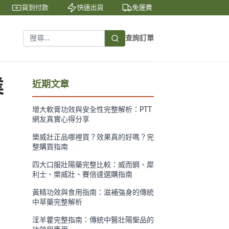
貨到付款
快速出貨
免運費
私密包裝
隱
查詢訂單
業
近期文章
增大軟膏功效與安全性完整解析：PTT
網友真實心得分享
樂威壯正品哪裡買？效果真的好嗎？完
整購買指南
四大口服壯陽藥完整比較：威而鋼、犀
利士、樂威壯、賽倍達選購指南
黃精功效與食用指南：滋補強身的傳統
中草藥完整解析
淫羊藿完整指南：傳統中醫壯陽聖品的