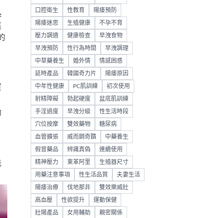
口腔衛生
性教育
陽痿預防
系
陽痿迷思
生殖健康
不孕不育
這
壓力調適
健康檢查
早洩食物
的
早洩預防
性行為時間
早洩調理
中草藥養生
婚外情
情感困惑
延時產品
韓國奇力片
陽痿原因
買
中年性健康
PC肌訓練
初次使用
射精障礙
勃起硬度
盆底肌訓練
助
手淫過度
早洩分級
性生活時段
穴位按摩
雙效藥物
糖尿病
，
血管擴張
威而鋼奇蹟
中藥養生
假冒藥品
辨識真偽
連續使用
能
精神壓力
東革阿里
生殖器尺寸
用藥注意事項
性生活品質
夫妻生活
陽痿治療
伐地那非
雙效樂威壯
高血壓
性欲提升
運動保健
壯陽產品
女用輔助
親密關係