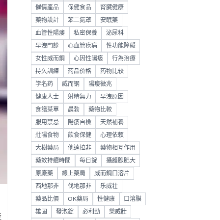
催情產品
保健食品
腎臟健康
藥物設計
苯二氮䓬
安眠藥
血管性陽痿
私密保養
泌尿科
早洩門診
心血管疾病
性功能障礙
女性威而鋼
心因性陽痿
行為治療
持久訓練
药品价格
药物比较
学名药
威而钢
陽痿徵兆
健康人士
射精無力
早洩原因
食譜菜單
晨勃
藥物比較
服用禁忌
陽痿自檢
天然補養
壯陽食物
飲食保健
心理依賴
大樹藥局
他達拉非
藥物相互作用
藥效持續時間
每日錠
攝護腺肥大
原廠藥
線上藥局
威而鋼口溶片
西地那非
伐地那非
乐威壮
藥品比價
OK藥局
性健康
口溶膜
雄固
發泡錠
必利勁
樂威壯
產