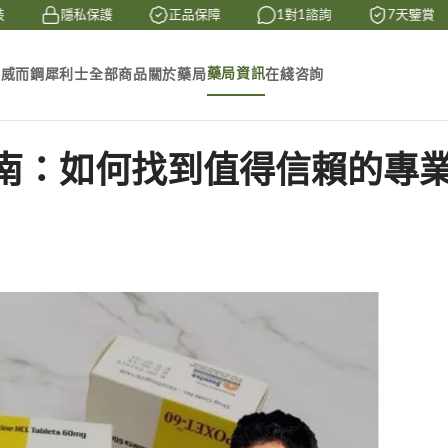
隱私保護
正品保障
1對1諮詢
7天鑒賞
藥局資訊
素
威而鋼
犀利士
全部商品
關於藥局
在綫咨詢
南：如何找到值得信賴的專