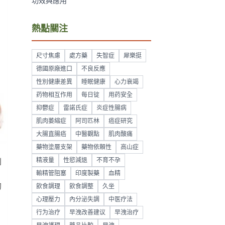
功效與應用
熱點關注
尺寸焦慮
處方藥
失智症
犀樂挺
德國原廠進口
不良反應
性別健康差異
睡眠健康
心力衰竭
药物相互作用
每日锭
用药安全
抑鬱症
雷諾氏症
炎症性腸病
肌肉萎縮症
阿司匹林
癌症研究
大腸直腸癌
中醫觀點
肌肉酸痛
藥物塗層支架
藥物依賴性
高山症
精液量
性慾減退
不育不孕
到
輸精管阻塞
印度製藥
血精
的
飲食調理
飲食調整
久坐
心理壓力
內分泌失調
中医疗法
行为治疗
早洩改善建议
早洩治疗