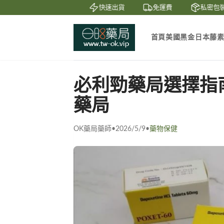
賞
貨到付款
快速出貨
免運費
私密包裝
首頁
美國黑金
日本藤
必利勁藥局選擇指
藥局
OK藥局藥師
•
2026/5/9
•
藥物保健