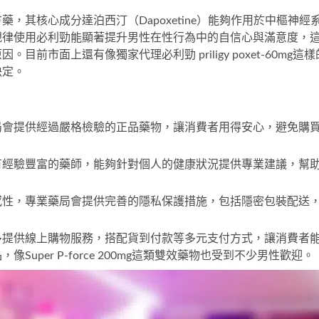
，其核心成分達泊西汀（Dapoxetine）能夠作用於中樞神經
規律使用必利勁能顯著提升男性在性行為中的自信心與滿意度，
原因。目前市面上還有像
獨家代理必利勁 priligy poxet-60mg
這樣
決定。
局會提供經過嚴格檢驗的正品藥物，讓消費者用得安心，避免購
有經驗豐富的藥師，能夠針對個人的健康狀況提供專業建議，幫
。
感性，專業藥局會提供完善的隱私保護措施，包括隱密包裝配送
多提供線上購物服務，搭配貨到付款等多元支付方式，讓消費者
品，像
Super P-force 200mg
這類雙效藥物也受到不少男性歡迎。