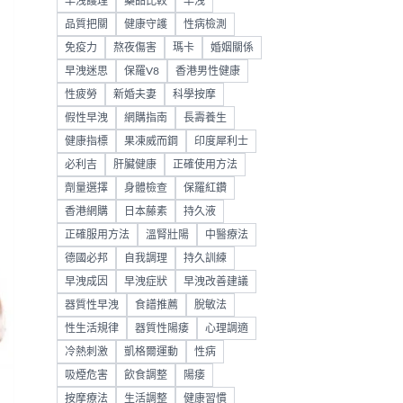
早洩護理
藥品比較
早洩
品質把關
健康守護
性病檢測
免疫力
熬夜傷害
瑪卡
婚姻關係
早洩迷思
保羅V8
香港男性健康
性疲勞
新婚夫妻
科學按摩
假性早洩
網購指南
長壽養生
健康指標
果凍威而鋼
印度犀利士
必利吉
肝臟健康
正確使用方法
劑量選擇
身體檢查
保羅紅鑽
香港網購
日本藤素
持久液
正確服用方法
溫腎壯陽
中醫療法
德國必邦
自我調理
持久訓練
早洩成因
早洩症狀
早洩改善建議
器質性早洩
食譜推薦
脫敏法
性生活規律
器質性陽痿
心理調適
冷熱刺激
凱格爾運動
性病
吸煙危害
飲食調整
陽痿
按摩療法
生活調整
健康習慣