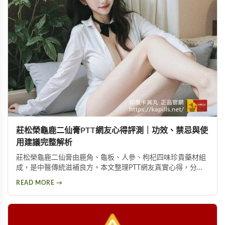
莊松榮龜鹿二仙膏PTT網友心得評測｜功效、禁忌與使
用建議完整解析
莊松榮龜鹿二仙膏由鹿角、龜板、人參、枸杞四味珍貴藥材組
成，是中醫傳統滋補良方。本文整理PTT網友真實心得，分析
其補氣血、強筋骨功效，同時提醒服用過量可能導致鉀離子過
READ MORE →
高、腎臟負擔等潛在風險，幫助您安全使用此補品。