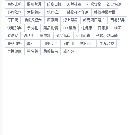
藥物比較
服用禁忌
陽痿自檢
天然補養
壯陽食物
飲食保健
心理依賴
大樹藥局
他達拉非
藥物相互作用
藥效持續時間
每日錠
攝護腺肥大
原廠藥
線上藥局
威而鋼口溶片
西地那非
伐地那非
乐威壮
藥品比價
OK藥局
性健康
口溶膜
雄固
發泡錠
必利勁
樂威壯
藥品購買
使用心得
勃起功能障礙
藥品價格
犀利士
用藥安全
副作用
達泊西汀
早洩治療
男性健康
學名藥
購藥指南
威而鋼