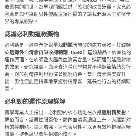
療藥物的問世，為早洩問題提供了確切的改善途徑。究竟必
利勁是如何協助男性擺脫這項困擾的？讓我們深入了解醫學
界的專業觀點。
認識必利勁這款藥物
必利勁是一款專門針對
早洩問題
所開發的處方藥物，其歸類
於
選擇性血清素再吸收抑制劑（SSRI）
這類藥品。該藥物的
運作原理，在於調整大腦內血清素含量，進而達到延緩射精
的效果。研究證實，血清素這種化學物質不僅調節情緒與行
為，對於射精控制也扮演著關鍵角色。當血清素濃度提升
後，男性便能更精準地掌握射精節奏，延長性行為的持續時
間。
必利勁的運作原理詳解
醫學專業人士指出，必利勁的核心功能在於
推遲射精反射
。
通俗而言，當男性服藥後，體內血清素濃度上升，大腦對射
精的控制能力隨之增強。這代表男性可以更有效地把握射精
時機，避免過早發生射精的情況。