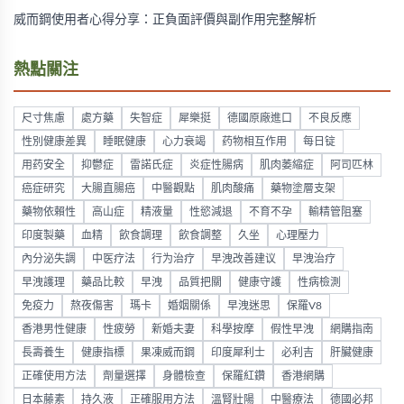
威而鋼使用者心得分享：正負面評價與副作用完整解析
熱點關注
尺寸焦慮
處方藥
失智症
犀樂挺
德國原廠進口
不良反應
性別健康差異
睡眠健康
心力衰竭
药物相互作用
每日锭
用药安全
抑鬱症
雷諾氏症
炎症性腸病
肌肉萎縮症
阿司匹林
癌症研究
大腸直腸癌
中醫觀點
肌肉酸痛
藥物塗層支架
藥物依賴性
高山症
精液量
性慾減退
不育不孕
輸精管阻塞
印度製藥
血精
飲食調理
飲食調整
久坐
心理壓力
內分泌失調
中医疗法
行为治疗
早洩改善建议
早洩治疗
早洩護理
藥品比較
早洩
品質把關
健康守護
性病檢測
免疫力
熬夜傷害
瑪卡
婚姻關係
早洩迷思
保羅V8
香港男性健康
性疲勞
新婚夫妻
科學按摩
假性早洩
網購指南
長壽養生
健康指標
果凍威而鋼
印度犀利士
必利吉
肝臟健康
正確使用方法
劑量選擇
身體檢查
保羅紅鑽
香港網購
日本藤素
持久液
正確服用方法
溫腎壯陽
中醫療法
德國必邦