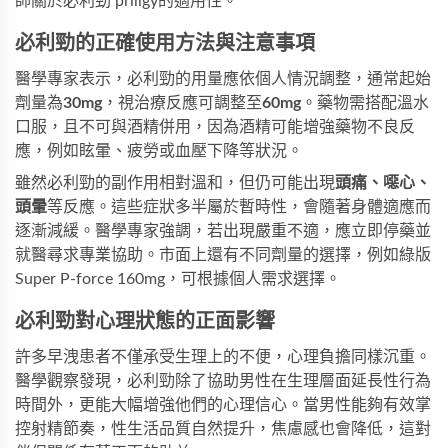
師關於
必利勁 priligy
的適用性。
必利勁的正確使用方法與注意事項
醫學專家表示，必利勁的用量應依個人情況調整，通常起始
劑量為
30mg
，視治療反應可調整至
60mg
。藥物需搭配溫水
口服，且不可與酒精併用，因為酒精可能增強藥物不良反
應，例如眩暈、疲勞或血壓下降等狀況。
雖然必利勁的副作用相對溫和，但仍可能出現
頭痛、噁心、
頭暈
等反應。這些症狀多半屬於暫時性，會隨著身體適應而
逐漸減緩。醫學專家強調，若出現嚴重不適，應立即停藥並
就醫尋求專業協助。市面上還有不同劑量的選擇，例如
綠版
Super P-force 160mg
，可根據個人需求選擇。
必利勁對心理狀態的正面影響
許多早洩患者不僅承受生理上的不便，心理負擔同樣沉重。
醫學觀察發現，必利勁除了協助男性在生理層面延長性行為
時間外，更能大幅增強他們的心理信心。當男性能夠有效掌
控射精節奏，性生活品質自然提升，焦慮感也會降低，這對