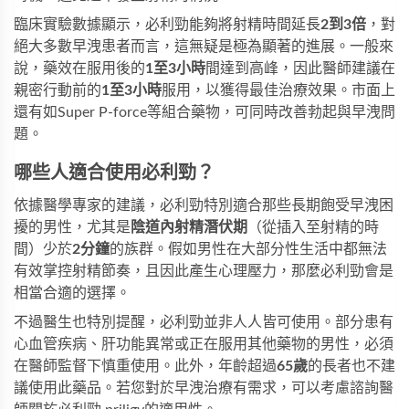
臨床實驗數據顯示，必利勁能夠將射精時間延長
2到3倍
，對
絕大多數早洩患者而言，這無疑是極為顯著的進展。一般來
說，藥效在服用後的
1至3小時
間達到高峰，因此醫師建議在
親密行動前的
1至3小時
服用，以獲得最佳治療效果。市面上
還有如
Super P-force
等組合藥物，可同時改善勃起與早洩問
題。
哪些人適合使用必利勁？
依據醫學專家的建議，必利勁特別適合那些長期飽受早洩困
擾的男性，尤其是
陰道內射精潛伏期
（從插入至射精的時
間）少於
2分鐘
的族群。假如男性在大部分性生活中都無法
有效掌控射精節奏，且因此產生心理壓力，那麼必利勁會是
相當合適的選擇。
不過醫生也特別提醒，必利勁並非人人皆可使用。部分患有
心血管疾病、肝功能異常或正在服用其他藥物的男性，必須
在醫師監督下慎重使用。此外，年齡超過
65歲
的長者也不建
議使用此藥品。若您對於早洩治療有需求，可以考慮諮詢醫