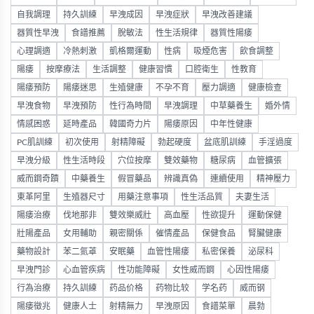
自我調理
持久訓練
早洩成因
早洩症狀
早洩改善建議
器質性早洩
食譜推薦
脫敏法
性生活規律
器質性陽痿
心理調適
冷熱刺激
凱格爾運動
性病
吸煙危害
飲食調整
陽痿
按摩療法
生活調整
健康習慣
口腔衛生
性教育
陽痿預防
陽痿迷思
生殖健康
不孕不育
壓力調適
健康檢查
早洩食物
早洩預防
性行為時間
早洩調理
中草藥養生
婚外情
情感困惑
延時產品
韓國奇力片
陽痿原因
中年性健康
PC肌訓練
初次使用
射精障礙
勃起硬度
盆底肌訓練
手淫過度
早洩分級
性生活時段
穴位按摩
雙效藥物
糖尿病
血管擴張
威而鋼奇蹟
中藥養生
假冒藥品
辨識真偽
連續使用
精神壓力
東革阿里
生殖器尺寸
用藥注意事項
性生活品質
夫妻生活
陽痿治療
伐地那非
雙效樂威壯
高血壓
性欲提升
運動保健
壯陽產品
女用輔助
親密關係
催情產品
保健食品
腎臟健康
藥物設計
苯二氮䓬
安眠藥
血管性陽痿
私密保養
泌尿科
早洩門診
心血管疾病
性功能障礙
女性威而鋼
心因性陽痿
行為治療
持久訓練
药品价格
药物比较
学名药
威而钢
陽痿徵兆
健康人士
射精無力
早洩原因
食譜菜單
晨勃