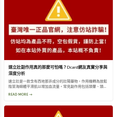
速立壯副作用真的那麼可怕嗎？Dcard網友真實分享與
深度分析
速立壯是一款含有西地那非成分的壯陽藥物，作用機轉為放鬆
陰莖海綿體平滑肌以增加血流量。常見副作用包括頭暈、頭
痛、臉部潮紅、鼻塞、腹痛等。雖然效果顯著，但副作用問題
READ MORE →
始終難以迴避。本文深入分析速立壯在Dcard上的討論，幫助
你全面了解這款產品的優缺點，以及是否有更好的替代選擇。