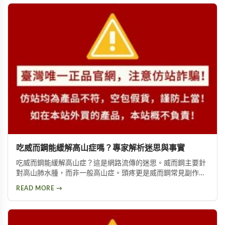
吃威而鋼能緩解高山症嗎？專家解析迷思與事實
吃威而鋼能緩解高山症？這是網路流傳的迷思。威而鋼主要針
對高山肺水腫，而非一般高山症。頭疼更是威而鋼常見副作
用，約10%使用者曾出現此反應。提醒民眾勿輕信傳言，任何
READ MORE →
用藥都需經過專業醫師評估。