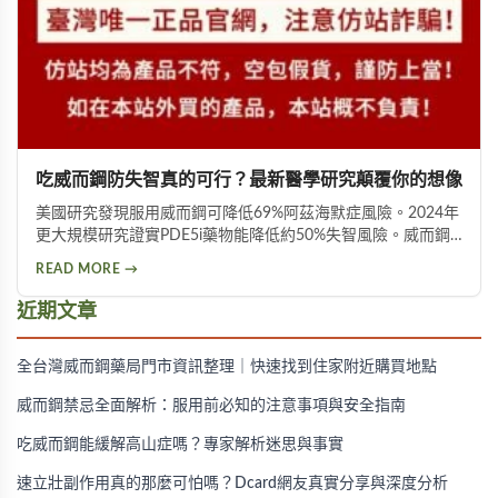
吃威而鋼防失智真的可行？最新醫學研究顛覆你的想像
美國研究發現服用威而鋼可降低69%阿茲海默症風險。2024年
更大規模研究證實PDE5i藥物能降低約50%失智風險。威而鋼
透過促進神經突觸生長、抑制Tau蛋白異常磷酸化，並改善大
READ MORE →
腦血液供應來保護腦神經。不過需服用超過20顆才可能見效，
且有心血管疾病者不宜使用。
近期文章
全台灣威而鋼藥局門市資訊整理｜快速找到住家附近購買地點
威而鋼禁忌全面解析：服用前必知的注意事項與安全指南
吃威而鋼能緩解高山症嗎？專家解析迷思與事實
速立壯副作用真的那麼可怕嗎？Dcard網友真實分享與深度分析