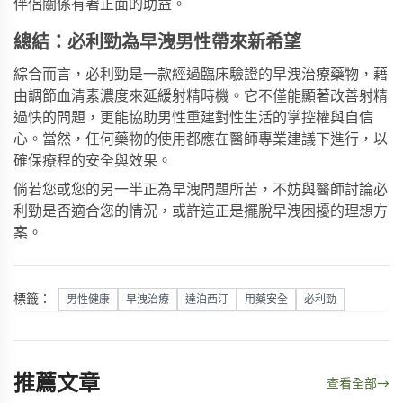
伴侶關係有著正面的助益。
總結：必利勁為早洩男性帶來新希望
綜合而言，必利勁是一款經過臨床驗證的早洩治療藥物，藉
由調節血清素濃度來延緩射精時機。它不僅能顯著改善射精
過快的問題，更能協助男性重建對性生活的掌控權與自信
心。當然，任何藥物的使用都應在醫師專業建議下進行，以
確保療程的安全與效果。
倘若您或您的另一半正為早洩問題所苦，不妨與醫師討論必
利勁是否適合您的情況，或許這正是擺脫早洩困擾的理想方
案。
標籤：
男性健康
早洩治療
達泊西汀
用藥安全
必利勁
推薦文章
查看全部
→