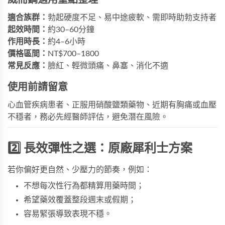
適合族群：
勃起硬度不足、易中途疲軟、需即時助勃支持者
起效時間：
約30–60分鐘
作用時長：
約4–6小時
價格區間：
NT$700–1800
常見反應：
臉紅、輕微頭痛、鼻塞、消化不適
使用前請留意
心血管疾病患者、正服用硝酸鹽類藥物、近期有胸痛或血壓
不穩者，務必先經醫師評估，避免潛在風險。
2️⃣ 長效彈性之選：原廠犀利士方案
若你偏好更自然、少壓力的節奏，例如：
不想每次性行為都精算用藥時間；
希望藥效覆蓋整段週末或假期；
容易緊張導致表現不穩。