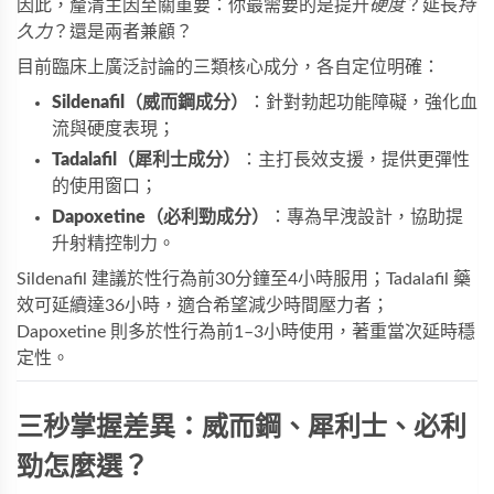
因此，釐清主因至關重要：你最需要的是提升
硬度
？延長
持
久力
？還是兩者兼顧？
目前臨床上廣泛討論的三類核心成分，各自定位明確：
Sildenafil（威而鋼成分）
：針對勃起功能障礙，強化血
流與硬度表現；
Tadalafil（犀利士成分）
：主打長效支援，提供更彈性
的使用窗口；
Dapoxetine（必利勁成分）
：專為早洩設計，協助提
升射精控制力。
Sildenafil 建議於性行為前30分鐘至4小時服用；Tadalafil 藥
效可延續達36小時，適合希望減少時間壓力者；
Dapoxetine 則多於性行為前1–3小時使用，著重當次延時穩
定性。
三秒掌握差異：威而鋼、犀利士、必利
勁怎麼選？