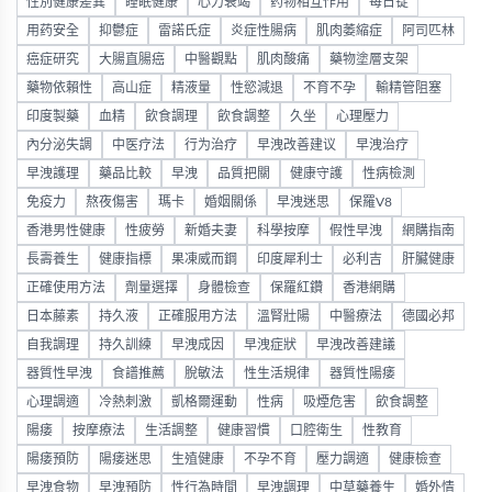
性別健康差異
睡眠健康
心力衰竭
药物相互作用
每日锭
用药安全
抑鬱症
雷諾氏症
炎症性腸病
肌肉萎縮症
阿司匹林
癌症研究
大腸直腸癌
中醫觀點
肌肉酸痛
藥物塗層支架
藥物依賴性
高山症
精液量
性慾減退
不育不孕
輸精管阻塞
印度製藥
血精
飲食調理
飲食調整
久坐
心理壓力
內分泌失調
中医疗法
行为治疗
早洩改善建议
早洩治疗
早洩護理
藥品比較
早洩
品質把關
健康守護
性病檢測
免疫力
熬夜傷害
瑪卡
婚姻關係
早洩迷思
保羅V8
香港男性健康
性疲勞
新婚夫妻
科學按摩
假性早洩
網購指南
長壽養生
健康指標
果凍威而鋼
印度犀利士
必利吉
肝臟健康
正確使用方法
劑量選擇
身體檢查
保羅紅鑽
香港網購
日本藤素
持久液
正確服用方法
溫腎壯陽
中醫療法
德國必邦
自我調理
持久訓練
早洩成因
早洩症狀
早洩改善建議
器質性早洩
食譜推薦
脫敏法
性生活規律
器質性陽痿
心理調適
冷熱刺激
凱格爾運動
性病
吸煙危害
飲食調整
陽痿
按摩療法
生活調整
健康習慣
口腔衛生
性教育
陽痿預防
陽痿迷思
生殖健康
不孕不育
壓力調適
健康檢查
早洩食物
早洩預防
性行為時間
早洩調理
中草藥養生
婚外情