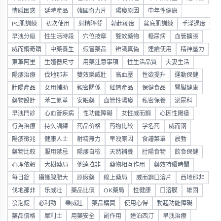
情感困惑
延時產品
韓國奇力片
陽痿原因
中年性健康
PC肌訓練
初次使用
射精障礙
勃起硬度
盆底肌訓練
手淫過度
早洩分級
性生活時段
穴位按摩
雙效藥物
糖尿病
血管擴張
威而鋼奇蹟
中藥養生
假冒藥品
辨識真偽
連續使用
精神壓力
東革阿里
生殖器尺寸
用藥注意事項
性生活品質
夫妻生活
陽痿治療
伐地那非
雙效樂威壯
高血壓
性欲提升
運動保健
壯陽產品
女用輔助
親密關係
催情產品
保健食品
腎臟健康
藥物設計
苯二氮䓬
安眠藥
血管性陽痿
私密保養
泌尿科
早洩門診
心血管疾病
性功能障礙
女性威而鋼
心因性陽痿
行為治療
持久訓練
药品价格
药物比较
学名药
威而钢
陽痿徵兆
健康人士
射精無力
早洩原因
食譜菜單
晨勃
藥物比較
服用禁忌
陽痿自檢
天然補養
壯陽食物
飲食保健
心理依賴
大樹藥局
他達拉非
藥物相互作用
藥效持續時間
每日錠
攝護腺肥大
原廠藥
線上藥局
威而鋼口溶片
西地那非
伐地那非
乐威壮
藥品比價
OK藥局
性健康
口溶膜
雄固
發泡錠
必利勁
樂威壯
藥品購買
使用心得
勃起功能障礙
藥品價格
犀利士
用藥安全
副作用
達泊西汀
早洩治療