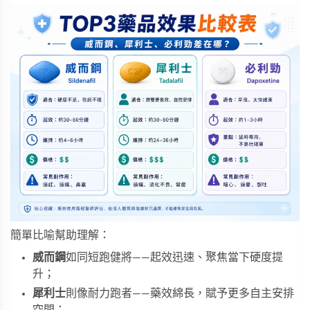
簡單比喻幫助理解：
威而鋼
如同短跑健將——起效迅速、聚焦當下硬度提
升；
犀利士
則像耐力跑者——藥效綿長，賦予更多自主安排
空間；