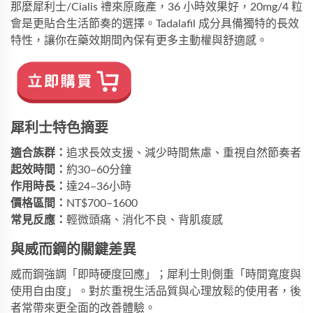
那麼
犀利士/Cialis 禮來原廠產，36 小時效果好，20mg/4 粒
會是更貼合生活節奏的選擇。Tadalafil 成分具備獨特的長效
特性，讓你在藥效期間內保有更多主動權與舒適感。
犀利士特色摘要
適合族群：
追求長效支援、減少時間焦慮、重視自然節奏者
起效時間：
約30–60分鐘
作用時長：
達24–36小時
價格區間：
NT$700–1600
常見反應：
輕微頭痛、消化不良、背肌痠感
與威而鋼的關鍵差異
威而鋼強調「即時硬度回應」；犀利士則側重「時間寬度與
使用自由度」。對於重視生活品質與心理放鬆的使用者，後
者常帶來更全面的改善體驗。