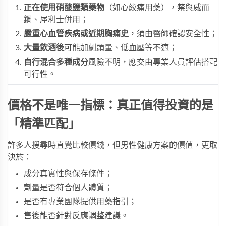
正在使用硝酸鹽類藥物
（如心絞痛用藥），禁與威而
鋼、犀利士併用；
嚴重心血管疾病或近期胸痛史
，須由醫師確認安全性；
大量飲酒後
可能加劇頭暈、低血壓等不適；
自行混合多種成分
風險不明，應交由專業人員評估搭配
可行性。
價格不是唯一指標：真正值得投資的是
「精準匹配」
許多人搜尋時直覺比較價錢，但男性健康方案的價值，更取
決於：
成分真實性與保存條件；
劑量是否符合個人體質；
是否有專業團隊提供用藥指引；
售後能否針對反應調整建議。