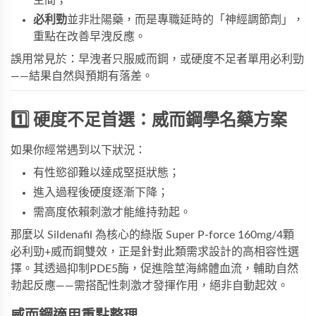
必利勁
並非壯陽藥，而是專職延時的「神經調節劑」，
重點在改善早洩反應。
誤用常見於：早洩者只服威而鋼，或硬度不足者單用必利勁
——結果自然與預期有落差。
1️⃣ 硬度不足首選：威而鋼學名藥方案
如果你經常遇到以下狀況：
有性慾卻難以達成堅挺狀態；
進入過程後硬度逐漸下降；
需高度依賴刺激才能維持勃起。
那麼以 Sildenafil 為核心的
綠版 Super P-force 160mg/4顆 
必利勁+威而鋼雙效
，正是針對此類需求設計的高相容性選
擇。其透過抑制PDE5酶，促進陰莖海綿體血流，輔助自然
勃起反應——需搭配性刺激才發揮作用，絕非自動起效。
威而鋼適用重點整理