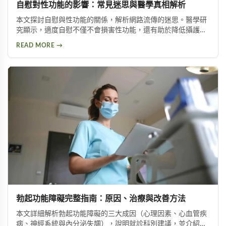
自慰對性功能的影響：常見迷思與醫學真相解析
本文探討自慰與性功能的關係，解析網路流傳的迷思。醫學研
究顯示，適度自慰不僅不會損害性功能，還有助於降低攝護腺
肥大與陽痿風險。文章並介紹兩種訓練方法，幫助延長持久時
READ MORE →
間。
勃起功能障礙完整指南：原因、治療與改善方法
本文詳細解析勃起功能障礙的三大成因（心理因素、心血管疾
病、神經系統與內分泌失調），說明就診科別建議，並介紹威