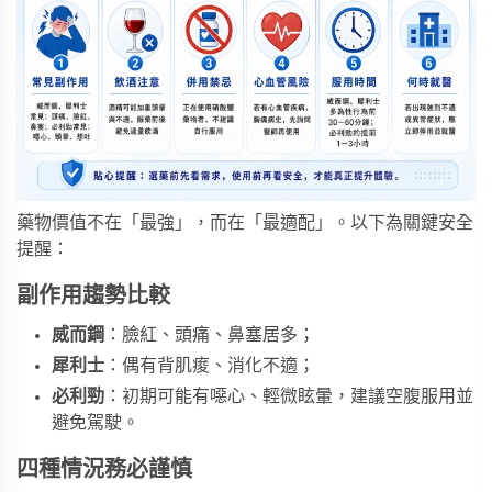
藥物價值不在「最強」，而在「最適配」。以下為關鍵安全
提醒：
副作用趨勢比較
威而鋼
：臉紅、頭痛、鼻塞居多；
犀利士
：偶有背肌痠、消化不適；
必利勁
：初期可能有噁心、輕微眩暈，建議空腹服用並
避免駕駛。
四種情況務必謹慎