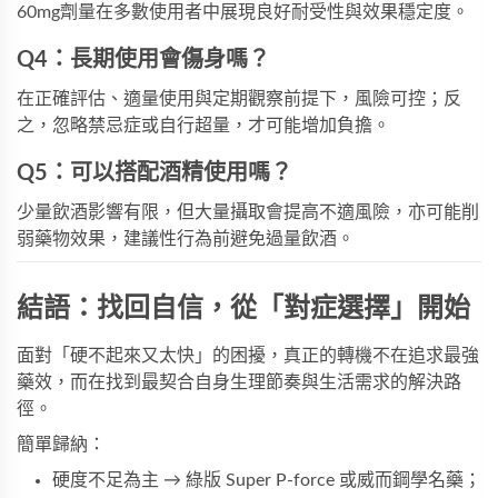
60mg劑量在多數使用者中展現良好耐受性與效果穩定度。
Q4：長期使用會傷身嗎？
在正確評估、適量使用與定期觀察前提下，風險可控；反
之，忽略禁忌症或自行超量，才可能增加負擔。
Q5：可以搭配酒精使用嗎？
少量飲酒影響有限，但大量攝取會提高不適風險，亦可能削
弱藥物效果，建議性行為前避免過量飲酒。
結語：找回自信，從「對症選擇」開始
面對「硬不起來又太快」的困擾，真正的轉機不在追求最強
藥效，而在找到最契合自身生理節奏與生活需求的解決路
徑。
簡單歸納：
硬度不足為主 → 
綠版 Super P-force
 或威而鋼學名藥；