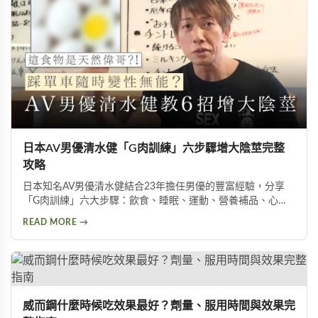
日本AV男優清水健「G肉訓練」六步驟增大陰莖完整
攻略
日本知名AV男優清水健結合23年擔任男優的豐富經驗，分享
「G肉訓練」六大步驟：飲食、睡眠、運動、營養補品、心
態、按摩。揭示五種助性食物、騎單車對性能力的危害，以及
READ MORE →
被譽為「天然威而鋼」的水煮蛋功效，幫助男性實現陰莖增大
增粗的目標。
威而鋼什麼時候吃效果最好？劑量、服用時間與效果完