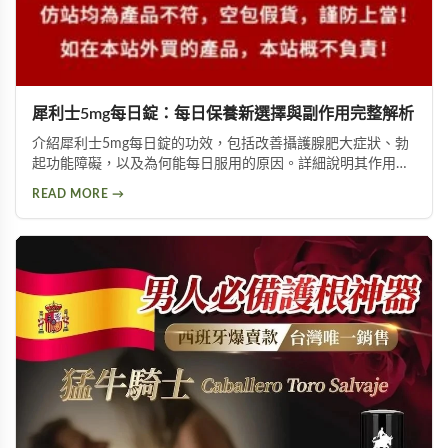
犀利士5mg每日錠：每日保養新選擇與副作用完整解析
介紹犀利士5mg每日錠的功效，包括改善攝護腺肥大症狀、勃
起功能障礙，以及為何能每日服用的原因。詳細說明其作用機
制與服用方式，同時提供副作用風險提示及天然替代方案建
READ MORE →
議，幫助您找到適合的泌尿科保養方案。