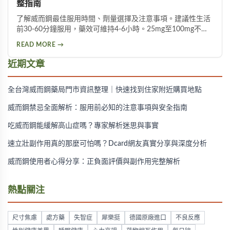
整指南
了解威而鋼最佳服用時間、劑量選擇及注意事項。建議性生活
前30-60分鐘服用，藥效可維持4-6小時。25mg至100mg不同
劑量適用於不同族群，首次建議從50mg開始，過高劑量可能
READ MORE →
增加副作用風險。
近期文章
全台灣威而鋼藥局門市資訊整理｜快速找到住家附近購買地點
威而鋼禁忌全面解析：服用前必知的注意事項與安全指南
吃威而鋼能緩解高山症嗎？專家解析迷思與事實
速立壯副作用真的那麼可怕嗎？Dcard網友真實分享與深度分析
威而鋼使用者心得分享：正負面評價與副作用完整解析
熱點關注
尺寸焦慮
處方藥
失智症
犀樂挺
德國原廠進口
不良反應