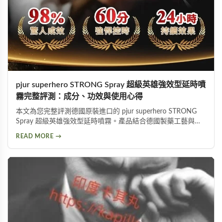
pjur superhero STRONG Spray 超級英雄強效型延時噴
霧完整評測：成分、功效與使用心得
本文為您完整評測德國原裝進口的 pjur superhero STRONG
Spray 超級英雄強效型延時噴霧。產品結合德國製藥工藝與草
本植萃配方，標榜不含傳統麻藥成分，採用物理延緩＋化學抑
READ MORE →
敏雙重作用機制。從成分解析、使用方式、功效表現到潛在副
作用，以及PTT網友實際使用評價，全面分析這款熱門延時液
的優缺點，協助您做出明智的選購決定。