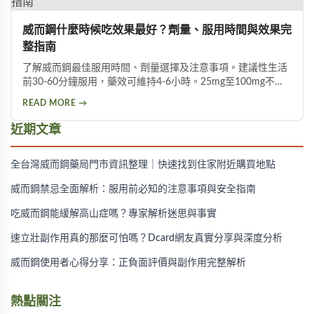
威而鋼什麼時候吃效果最好？劑量、服用時間與效果完
整指南
了解威而鋼最佳服用時間、劑量選擇及注意事項。建議性生活
前30-60分鐘服用，藥效可維持4-6小時。25mg至100mg不同
劑量適用於不同族群，首次建議從50mg開始，過高劑量可能
READ MORE →
增加副作用風險。
近期文章
全台灣威而鋼藥局門市資訊整理｜快速找到住家附近購買地點
威而鋼禁忌全面解析：服用前必知的注意事項與安全指南
吃威而鋼能緩解高山症嗎？專家解析迷思與事實
速立壯副作用真的那麼可怕嗎？Dcard網友真實分享與深度分析
威而鋼使用者心得分享：正負面評價與副作用完整解析
熱點關注