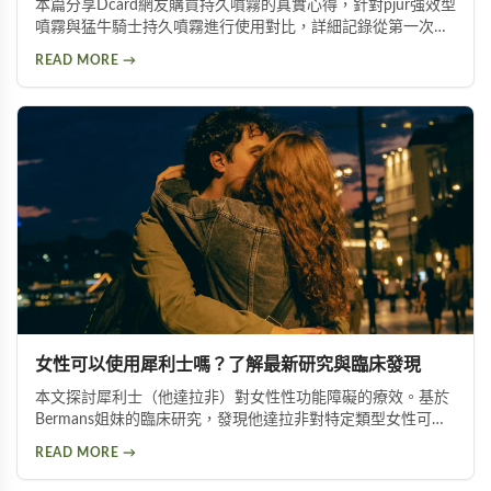
本篇分享Dcard網友購買持久噴霧的真實心得，針對pjur強效型
噴霧與猛牛騎士持久噴霧進行使用對比，詳細記錄從第一次使
用到日常保養的完整過程。內容包含持久噴霧使用技巧、成分
READ MORE →
分析以及如何挑選適合自己的延時產品，幫助面臨早洩困擾的
朋友找到有效的解決方案。
女性可以使用犀利士嗎？了解最新研究與臨床發現
本文探討犀利士（他達拉非）對女性性功能障礙的療效。基於
Bermans姐妹的臨床研究，發現他達拉非對特定類型女性可改
善性喚起障礙、增加生殖器血液流量並提升性生活滿意度，但
READ MORE →
需在醫師指導下使用。