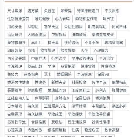
尺寸焦慮
處方藥
失智症
犀樂挺
德國原廠進口
不良反應
性別健康差異
睡眠健康
心力衰竭
药物相互作用
每日锭
用药安全
抑鬱症
雷諾氏症
炎症性腸病
肌肉萎縮症
阿司匹林
癌症研究
大腸直腸癌
中醫觀點
肌肉酸痛
藥物塗層支架
藥物依賴性
高山症
精液量
性慾減退
不育不孕
輸精管阻塞
印度製藥
血精
飲食調理
飲食調整
久坐
心理壓力
內分泌失調
中医疗法
行为治疗
早洩改善建议
早洩治疗
早洩護理
藥品比較
早洩
品質把關
健康守護
性病檢測
免疫力
熬夜傷害
瑪卡
婚姻關係
早洩迷思
保羅V8
香港男性健康
性疲勞
新婚夫妻
科學按摩
假性早洩
網購指南
長壽養生
健康指標
果凍威而鋼
印度犀利士
必利吉
肝臟健康
正確使用方法
劑量選擇
身體檢查
保羅紅鑽
香港網購
日本藤素
持久液
正確服用方法
溫腎壯陽
中醫療法
德國必邦
自我調理
持久訓練
早洩成因
早洩症狀
早洩改善建議
器質性早洩
食譜推薦
脫敏法
性生活規律
器質性陽痿
心理調適
冷熱刺激
凱格爾運動
性病
吸煙危害
飲食調整