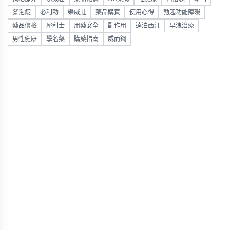
發泡錠
必利勁
樂威壯
藥品購買
使用心得
勃起功能障礙
藥品價格
犀利士
用藥安全
副作用
達泊西汀
早洩治療
男性健康
學名藥
購藥指南
威而鋼