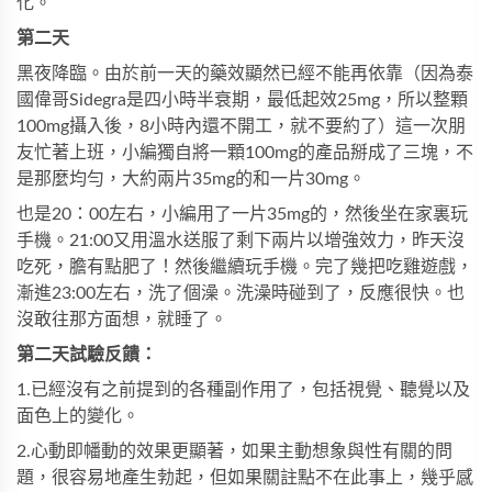
化。
第二天
黑夜降臨。由於前一天的藥效顯然已經不能再依靠（因為泰
國偉哥Sidegra是四小時半衰期，最低起效25mg，所以整顆
100mg攝入後，8小時內還不開工，就不要約了）這一次朋
友忙著上班，小編獨自將一顆100mg的產品掰成了三塊，不
是那麼均勻，大約兩片35mg的和一片30mg。
也是20：00左右，小編用了一片35mg的，然後坐在家裏玩
手機。21:00又用溫水送服了剩下兩片以增強效力，昨天沒
吃死，膽有點肥了！然後繼續玩手機。完了幾把吃雞遊戲，
漸進23:00左右，洗了個澡。洗澡時碰到了，反應很快。也
沒敢往那方面想，就睡了。
第二天試驗反饋：
1.已經沒有之前提到的各種副作用了，包括視覺、聽覺以及
面色上的變化。
2.心動即幡動的效果更顯著，如果主動想象與性有關的問
題，很容易地產生勃起，但如果關註點不在此事上，幾乎感