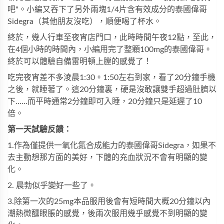
吧"。小編又吞下了另外兩塊1/4片含有效成分的泰國偉哥
Sidegra（其他朋友沒吃），順便喝了杯水。
終於，幾人行車至夜宵店門口，此時時間午夜12點，至此，
在4個小時的時間內，小編用完了整顆100mg的泰國偉哥。
終於可以體驗自備雷明頓上膛的感覺了！
吃完夜宵差不多淩晨1:30。1:50左右到家，看了20分鐘手機
之後，就睡著了。這20分鐘裏，硬是沒敢讓雙手超過肚臍以
下……而平時通常2分鐘即可入睡，20分鐘只是延遲了10
倍。
第一天試驗反饋：
1.作為僅提供一氧化氮合成能力的泰國偉哥Sidegra，如果不
去主動想那方面的美好，下體的充血狀況不會有明顯的變
化。
2. 晨勃似乎變好一些了。
3.除第一次的25mg本品服用後會有短時間大概20分鐘以內
潮熱微醺眼脹的感覺，後兩次服用幾乎感覺不到明顯的變