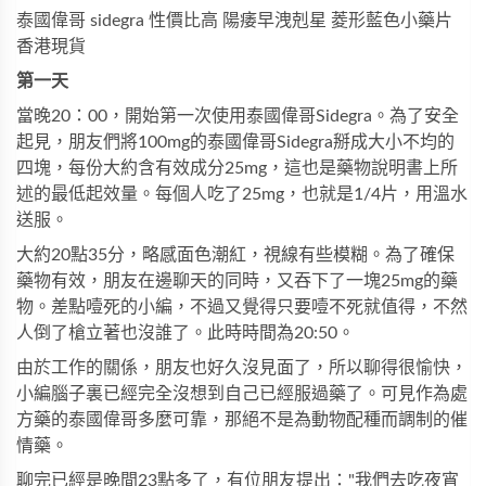
泰國偉哥 sidegra 性價比高 陽痿早洩剋星 菱形藍色小藥片
香港現貨
第一天
當晚20：00，開始第一次使用泰國偉哥Sidegra。為了安全
起見，朋友們將100mg的泰國偉哥Sidegra掰成大小不均的
四塊，每份大約含有效成分25mg，這也是藥物說明書上所
述的最低起效量。每個人吃了25mg，也就是1/4片，用溫水
送服。
大約20點35分，略感面色潮紅，視線有些模糊。為了確保
藥物有效，朋友在邊聊天的同時，又吞下了一塊25mg的藥
物。差點噎死的小編，不過又覺得只要噎不死就值得，不然
人倒了槍立著也沒誰了。此時時間為20:50。
由於工作的關係，朋友也好久沒見面了，所以聊得很愉快，
小編腦子裏已經完全沒想到自己已經服過藥了。可見作為處
方藥的泰國偉哥多麼可靠，那絕不是為動物配種而調制的催
情藥。
聊完已經是晚間23點多了，有位朋友提出："我們去吃夜宵