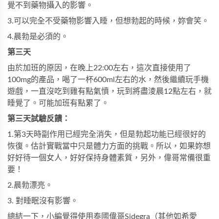
覺不到藥物攝入的影響。
3.可以完全不受藥物影響入睡，但想勃起的時候，妳會笑。
4.晨勃是必須的。
第三天
由於加班的原因，在晚上22:00左右，這次直接使用了
100mg的產品，喝了一杯600ml左右的水，然後繼續玩手機
遊戲，一直沒吃到雞有點氣憤，玩到將盡淩晨12點左右，就
睡覺了。可能加班有點累了。
第三天試驗反饋：
1.第3天時副作用已經完全消失，但是勃起功能已經很好的
恢復。估計實戰當中只是體力方面的挑戰。所以，如果妳想
好好待一個女人，好好保持身體素質，另外，偉哥常備很重
要！
2.晨勃漂亮。
3. 對睡眠沒有影響。
總結一下，小編覺得使用泰國偉哥Sidegra（其他如希愛