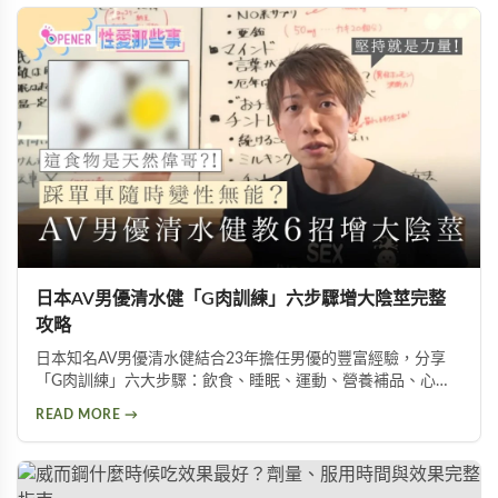
日本AV男優清水健「G肉訓練」六步驟增大陰莖完整
攻略
日本知名AV男優清水健結合23年擔任男優的豐富經驗，分享
「G肉訓練」六大步驟：飲食、睡眠、運動、營養補品、心
態、按摩。揭示五種助性食物、騎單車對性能力的危害，以及
READ MORE →
被譽為「天然威而鋼」的水煮蛋功效，幫助男性實現陰莖增大
增粗的目標。