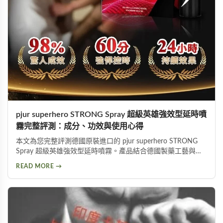
pjur superhero STRONG Spray 超級英雄強效型延時噴
霧完整評測：成分、功效與使用心得
本文為您完整評測德國原裝進口的 pjur superhero STRONG
Spray 超級英雄強效型延時噴霧。產品結合德國製藥工藝與草
本植萃配方，標榜不含傳統麻藥成分，採用物理延緩＋化學抑
READ MORE →
敏雙重作用機制。從成分解析、使用方式、功效表現到潛在副
作用，以及PTT網友實際使用評價，全面分析這款熱門延時液
的優缺點，協助您做出明智的選購決定。