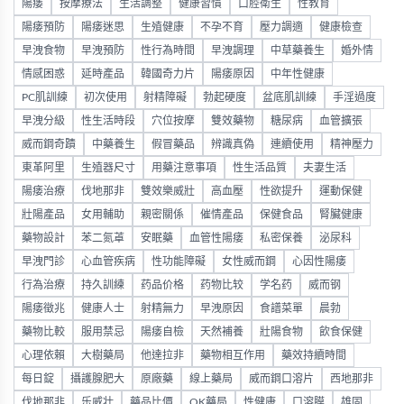
陽痿
按摩療法
生活調整
健康習慣
口腔衛生
性教育
陽痿預防
陽痿迷思
生殖健康
不孕不育
壓力調適
健康檢查
早洩食物
早洩預防
性行為時間
早洩調理
中草藥養生
婚外情
情感困惑
延時產品
韓國奇力片
陽痿原因
中年性健康
PC肌訓練
初次使用
射精障礙
勃起硬度
盆底肌訓練
手淫過度
早洩分級
性生活時段
穴位按摩
雙效藥物
糖尿病
血管擴張
威而鋼奇蹟
中藥養生
假冒藥品
辨識真偽
連續使用
精神壓力
東革阿里
生殖器尺寸
用藥注意事項
性生活品質
夫妻生活
陽痿治療
伐地那非
雙效樂威壯
高血壓
性欲提升
運動保健
壯陽產品
女用輔助
親密關係
催情產品
保健食品
腎臟健康
藥物設計
苯二氮䓬
安眠藥
血管性陽痿
私密保養
泌尿科
早洩門診
心血管疾病
性功能障礙
女性威而鋼
心因性陽痿
行為治療
持久訓練
药品价格
药物比较
学名药
威而钢
陽痿徵兆
健康人士
射精無力
早洩原因
食譜菜單
晨勃
藥物比較
服用禁忌
陽痿自檢
天然補養
壯陽食物
飲食保健
心理依賴
大樹藥局
他達拉非
藥物相互作用
藥效持續時間
每日錠
攝護腺肥大
原廠藥
線上藥局
威而鋼口溶片
西地那非
伐地那非
乐威壮
藥品比價
OK藥局
性健康
口溶膜
雄固