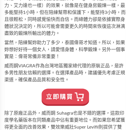
力、艾力達也一樣）的效果，就像是在健身房鍛煉一樣，最
多能堅持1小時，但在陪練幫帶和保護下，能堅持3小時，而
且很輕松，同時感覺愉快而自信。而總體力卻是依據實際身
體狀況決定的，所以可能會需要更久的時間來恢復這次淋漓
盡致的鍛煉所輸出的體力。
當然，陪練幫妳助力了多少，泰國偉哥才知道。所以，如果
妳想好好待一個女人，請愛惜身體，科學鍛煉。另外一個事
實是：偉哥常備非常重要！
威而鋼VIAGRA
作為台灣地區獨家總代理的原裝正品，是許
多男性朋友信賴的選擇。在選擇產品時，建議優先考慮正規
渠道，確保產品品質和安全性。
除了原廠正品外，
威而鋼 Suhagra
也是不錯的選擇，這款印
度學名藥版本在同類產品中佔有重要地位。而如果您希望獲
得更全面的改善效果，
雙效樂威壯Super Levifil
則提供了雙