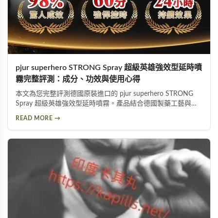
pjur superhero STRONG Spray 超級英雄強效型延時噴
霧完整評測：成分、功效與使用心得
本文為您完整評測德國原裝進口的 pjur superhero STRONG
Spray 超級英雄強效型延時噴霧。產品結合德國製藥工藝與草
本植萃配方，標榜不含傳統麻藥成分，採用物理延緩＋化學抑
READ MORE →
敏雙重作用機制。從成分解析、使用方式、功效表現到潛在副
作用，以及PTT網友實際使用評價，全面分析這款熱門延時液
的優缺點，協助您做出明智的選購決定。