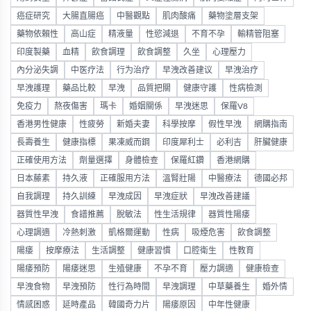
癌症研究
大腸直腸癌
中醫觀點
肌肉酸痛
藥物塗層支架
藥物依賴性
高山症
精液量
性慾減退
不育不孕
輸精管阻塞
印度製藥
血精
飲食調理
飲食調整
久坐
心理壓力
內分泌失調
中医疗法
行为治疗
早洩改善建议
早洩治疗
早洩護理
藥品比較
早洩
品質把關
健康守護
性病檢測
免疫力
熬夜傷害
瑪卡
婚姻關係
早洩迷思
保羅V8
香港男性健康
性疲勞
新婚夫妻
科學按摩
假性早洩
網購指南
長壽養生
健康指標
果凍威而鋼
印度犀利士
必利吉
肝臟健康
正確使用方法
劑量選擇
身體檢查
保羅紅鑽
香港網購
日本藤素
持久液
正確服用方法
溫腎壯陽
中醫療法
德國必邦
自我調理
持久訓練
早洩成因
早洩症狀
早洩改善建議
器質性早洩
食譜推薦
脫敏法
性生活規律
器質性陽痿
心理調適
冷熱刺激
凱格爾運動
性病
吸煙危害
飲食調整
陽痿
按摩療法
生活調整
健康習慣
口腔衛生
性教育
陽痿預防
陽痿迷思
生殖健康
不孕不育
壓力調適
健康檢查
早洩食物
早洩預防
性行為時間
早洩調理
中草藥養生
婚外情
情感困惑
延時產品
韓國奇力片
陽痿原因
中年性健康