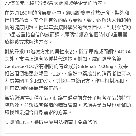
79億美元，穩居全球最大跨國製藥企業的寶座。
在超過160年的發展歷程中，輝瑞始終專注於研發、製造和
行銷高品質、安全且有效的處方藥物，致力於解決人類和動
物的健康問題。從早年震撼醫學界的盤尼西林，到現今幫助
ED患者重拾自信的
威而鋼
，輝瑞持續為各個時代的重要醫
療挑戰尋求解決方案。
對於尋求ED治療方案的男性來說，除了原廠
威而鋼VIAGRA
之外，市場上還有多種替代選擇。例如，
威而鋼學名藥
Cenforce-100
含有相同的有效成分Sildenafil 100mg，效果
相當但價格更為親民。此外，偏好中藥成分的消費者也可以
考慮
美國黑金16顆/瓶
，其採用中藥配方，作用相對溫和，
且可查詢防偽碼確保正品。
無論您選擇哪種產品，建議在購買前充分了解各產品的特性
與功效，並選擇有保障的購買管道。諮詢專業意見也能幫助
您找到最適合自身需求的方案。
立即加LINE，獲取專屬用法指南＋免費諮詢