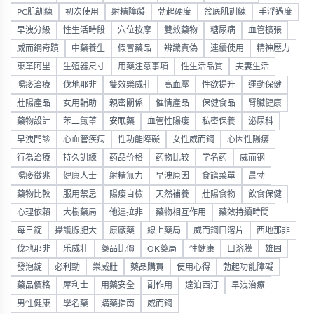
PC肌訓練
初次使用
射精障礙
勃起硬度
盆底肌訓練
手淫過度
早洩分級
性生活時段
穴位按摩
雙效藥物
糖尿病
血管擴張
威而鋼奇蹟
中藥養生
假冒藥品
辨識真偽
連續使用
精神壓力
東革阿里
生殖器尺寸
用藥注意事項
性生活品質
夫妻生活
陽痿治療
伐地那非
雙效樂威壯
高血壓
性欲提升
運動保健
壯陽產品
女用輔助
親密關係
催情產品
保健食品
腎臟健康
藥物設計
苯二氮䓬
安眠藥
血管性陽痿
私密保養
泌尿科
早洩門診
心血管疾病
性功能障礙
女性威而鋼
心因性陽痿
行為治療
持久訓練
药品价格
药物比较
学名药
威而钢
陽痿徵兆
健康人士
射精無力
早洩原因
食譜菜單
晨勃
藥物比較
服用禁忌
陽痿自檢
天然補養
壯陽食物
飲食保健
心理依賴
大樹藥局
他達拉非
藥物相互作用
藥效持續時間
每日錠
攝護腺肥大
原廠藥
線上藥局
威而鋼口溶片
西地那非
伐地那非
乐威壮
藥品比價
OK藥局
性健康
口溶膜
雄固
發泡錠
必利勁
樂威壯
藥品購買
使用心得
勃起功能障礙
藥品價格
犀利士
用藥安全
副作用
達泊西汀
早洩治療
男性健康
學名藥
購藥指南
威而鋼