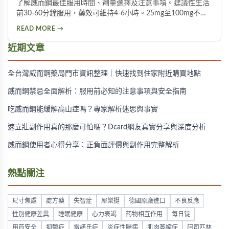
了解威而鋼最佳服用時間、劑量選擇及注意事項。建議性生活
前30-60分鐘服用，藥效可維持4-6小時。25mg至100mg不同
劑量適用於不同族群，首次建議從50mg開始，過高劑量可能
READ MORE →
增加副作用風險。
近期文章
全台灣威而鋼藥局門市資訊整理｜快速找到住家附近購買地點
威而鋼禁忌全面解析：服用前必知的注意事項與安全指南
吃威而鋼能緩解高山症嗎？專家解析迷思與事實
速立壯副作用真的那麼可怕嗎？Dcard網友真實分享與深度分析
威而鋼使用者心得分享：正負面評價與副作用完整解析
熱點關注
尺寸焦慮
處方藥
失智症
犀樂挺
德國原廠進口
不良反應
性別健康差異
睡眠健康
心力衰竭
药物相互作用
每日锭
用药安全
抑鬱症
雷諾氏症
炎症性腸病
肌肉萎縮症
阿司匹林