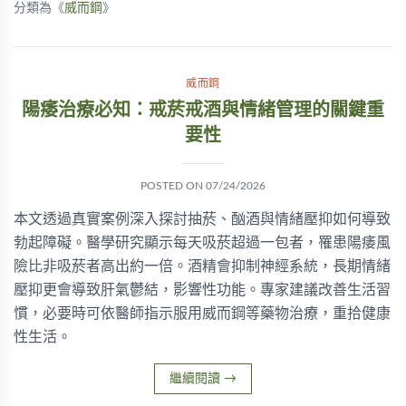
分類為《
威而鋼
》
威而鋼
陽痿治療必知：戒菸戒酒與情緒管理的關鍵重
要性
POSTED ON
07/24/2026
本文透過真實案例深入探討抽菸、酗酒與情緒壓抑如何導致
勃起障礙。醫學研究顯示每天吸菸超過一包者，罹患陽痿風
險比非吸菸者高出約一倍。酒精會抑制神經系統，長期情緒
壓抑更會導致肝氣鬱結，影響性功能。專家建議改善生活習
慣，必要時可依醫師指示服用威而鋼等藥物治療，重拾健康
性生活。
繼續閱讀
→