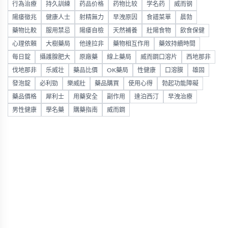
行為治療
持久訓練
药品价格
药物比较
学名药
威而钢
陽痿徵兆
健康人士
射精無力
早洩原因
食譜菜單
晨勃
藥物比較
服用禁忌
陽痿自檢
天然補養
壯陽食物
飲食保健
心理依賴
大樹藥局
他達拉非
藥物相互作用
藥效持續時間
每日錠
攝護腺肥大
原廠藥
線上藥局
威而鋼口溶片
西地那非
伐地那非
乐威壮
藥品比價
OK藥局
性健康
口溶膜
雄固
發泡錠
必利勁
樂威壯
藥品購買
使用心得
勃起功能障礙
藥品價格
犀利士
用藥安全
副作用
達泊西汀
早洩治療
男性健康
學名藥
購藥指南
威而鋼