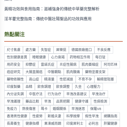
黃精功效與食用指南：滋補強身的傳統中草藥完整解析
淫羊藿完整指南：傳統中醫壯陽聖品的功效與應用
熱點關注
尺寸焦慮
處方藥
失智症
犀樂挺
德國原廠進口
不良反應
性別健康差異
睡眠健康
心力衰竭
药物相互作用
每日锭
用药安全
抑鬱症
雷諾氏症
炎症性腸病
肌肉萎縮症
阿司匹林
癌症研究
大腸直腸癌
中醫觀點
肌肉酸痛
藥物塗層支架
藥物依賴性
高山症
精液量
性慾減退
不育不孕
輸精管阻塞
印度製藥
血精
飲食調理
飲食調整
久坐
心理壓力
內分泌失調
中医疗法
行为治疗
早洩改善建议
早洩治疗
早洩護理
藥品比較
早洩
品質把關
健康守護
性病檢測
免疫力
熬夜傷害
瑪卡
婚姻關係
早洩迷思
保羅V8
香港男性健康
性疲勞
新婚夫妻
科學按摩
假性早洩
網購指南
長壽養生
健康指標
果凍威而鋼
印度犀利士
必利吉
肝臟健康