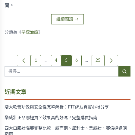
南。
繼續閱讀
→
分類為《
早洩治療
》
1
...
4
5
6
...
25
近期文章
增大軟膏功效與安全性完整解析：PTT網友真實心得分享
樂威壯正品哪裡買？效果真的好嗎？完整購買指南
四大口服壯陽藥完整比較：威而鋼、犀利士、樂威壯、賽倍達選購
指南