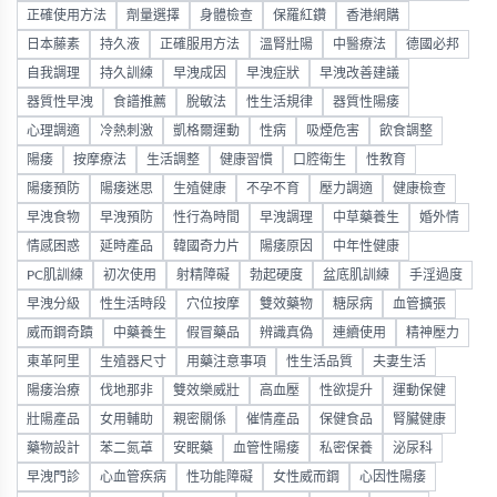
正確使用方法
劑量選擇
身體檢查
保羅紅鑽
香港網購
日本藤素
持久液
正確服用方法
溫腎壯陽
中醫療法
德國必邦
自我調理
持久訓練
早洩成因
早洩症狀
早洩改善建議
器質性早洩
食譜推薦
脫敏法
性生活規律
器質性陽痿
心理調適
冷熱刺激
凱格爾運動
性病
吸煙危害
飲食調整
陽痿
按摩療法
生活調整
健康習慣
口腔衛生
性教育
陽痿預防
陽痿迷思
生殖健康
不孕不育
壓力調適
健康檢查
早洩食物
早洩預防
性行為時間
早洩調理
中草藥養生
婚外情
情感困惑
延時產品
韓國奇力片
陽痿原因
中年性健康
PC肌訓練
初次使用
射精障礙
勃起硬度
盆底肌訓練
手淫過度
早洩分級
性生活時段
穴位按摩
雙效藥物
糖尿病
血管擴張
威而鋼奇蹟
中藥養生
假冒藥品
辨識真偽
連續使用
精神壓力
東革阿里
生殖器尺寸
用藥注意事項
性生活品質
夫妻生活
陽痿治療
伐地那非
雙效樂威壯
高血壓
性欲提升
運動保健
壯陽產品
女用輔助
親密關係
催情產品
保健食品
腎臟健康
藥物設計
苯二氮䓬
安眠藥
血管性陽痿
私密保養
泌尿科
早洩門診
心血管疾病
性功能障礙
女性威而鋼
心因性陽痿