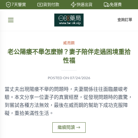
7天鑒賞
貨到付款
快速出貨
免運費
查詢訂單
威而鋼
老公陽痿不舉怎麼辦？妻子陪伴走過困境重拾
性福
POSTED ON
07/24/2026
當丈夫出現陽痿不舉的問題時，夫妻關係往往面臨嚴峻考
驗。本文分享一位妻子的真實經歷，從發現問題時的震驚，
到嘗試各種方法無效，最後在威而鋼的幫助下成功克服障
礙，重拾美滿性生活。
繼續閱讀
→