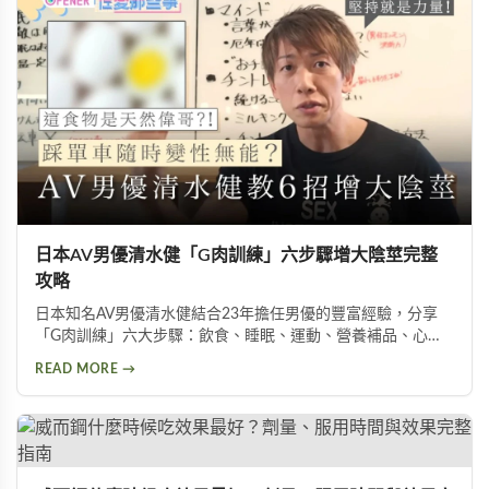
日本AV男優清水健「G肉訓練」六步驟增大陰莖完整
攻略
日本知名AV男優清水健結合23年擔任男優的豐富經驗，分享
「G肉訓練」六大步驟：飲食、睡眠、運動、營養補品、心
態、按摩。揭示五種助性食物、騎單車對性能力的危害，以及
READ MORE →
被譽為「天然威而鋼」的水煮蛋功效，幫助男性實現陰莖增大
增粗的目標。