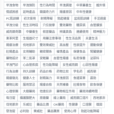
早洩食物
早洩預防
性行為時間
早洩調理
中草藥養生
婚外情
情感困惑
延時產品
韓國奇力片
陽痿原因
中年性健康
PC肌訓練
初次使用
射精障礙
勃起硬度
盆底肌訓練
手淫過度
早洩分級
性生活時段
穴位按摩
雙效藥物
糖尿病
血管擴張
威而鋼奇蹟
中藥養生
假冒藥品
辨識真偽
連續使用
精神壓力
東革阿里
生殖器尺寸
用藥注意事項
性生活品質
夫妻生活
陽痿治療
伐地那非
雙效樂威壯
高血壓
性欲提升
運動保健
壯陽產品
女用輔助
親密關係
催情產品
保健食品
腎臟健康
藥物設計
苯二氮䓬
安眠藥
血管性陽痿
私密保養
泌尿科
早洩門診
心血管疾病
性功能障礙
女性威而鋼
心因性陽痿
行為治療
持久訓練
药品价格
药物比较
学名药
威而钢
陽痿徵兆
健康人士
射精無力
早洩原因
食譜菜單
晨勃
藥物比較
服用禁忌
陽痿自檢
天然補養
壯陽食物
飲食保健
心理依賴
大樹藥局
他達拉非
藥物相互作用
藥效持續時間
每日錠
攝護腺肥大
原廠藥
線上藥局
威而鋼口溶片
西地那非
伐地那非
乐威壮
藥品比價
OK藥局
性健康
口溶膜
雄固
發泡錠
必利勁
樂威壯
藥品購買
使用心得
勃起功能障礙