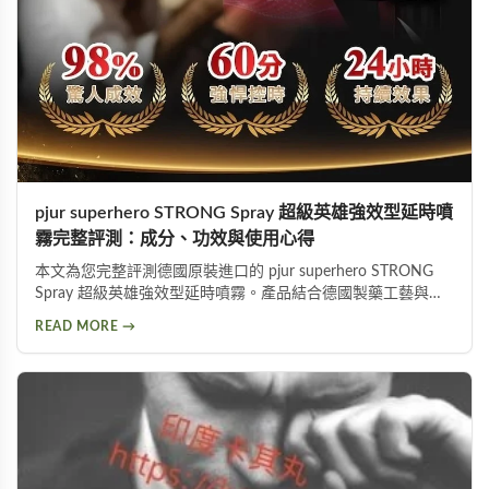
pjur superhero STRONG Spray 超級英雄強效型延時噴
霧完整評測：成分、功效與使用心得
本文為您完整評測德國原裝進口的 pjur superhero STRONG
Spray 超級英雄強效型延時噴霧。產品結合德國製藥工藝與草
本植萃配方，標榜不含傳統麻藥成分，採用物理延緩＋化學抑
READ MORE →
敏雙重作用機制。從成分解析、使用方式、功效表現到潛在副
作用，以及PTT網友實際使用評價，全面分析這款熱門延時液
的優缺點，協助您做出明智的選購決定。