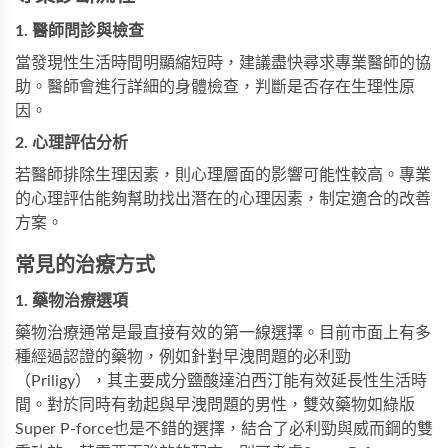
1. 醫師問診與檢查
當發現性生活時間明顯縮短時，建議盡快尋求專業醫師的協
助。醫師會進行詳細的身體檢查，判斷是否存在生理性原
因。
2. 心理評估分析
若醫師排除生理因素，則心理層面的影響可能性較高。專業
的心理評估能夠幫助找出潛在的心理因素，制定適合的改善
方案。
常見的治療方式
1. 藥物治療選項
藥物治療通常是最直接有效的第一線選擇。目前市面上有多
種經過認證的藥物，例如針對早洩問題的
必利勁
（Priligy），其主要成分鹽酸達泊西汀能有效延長性生活時
間。對於同時有勃起與早洩問題的男性，
雙效藥物
如綠版
Super P-force也是不錯的選擇，結合了必利勁與威而鋼的雙