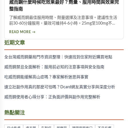
威而鋼什麼時候吃效果最好？劑量、服用時間與效果完
整指南
了解威而鋼最佳服用時間、劑量選擇及注意事項。建議性生活
前30-60分鐘服用，藥效可維持4-6小時。25mg至100mg不同
劑量適用於不同族群，首次建議從50mg開始，過高劑量可能
READ MORE →
增加副作用風險。
近期文章
全台灣威而鋼藥局門市資訊整理｜快速找到住家附近購買地點
威而鋼禁忌全面解析：服用前必知的注意事項與安全指南
吃威而鋼能緩解高山症嗎？專家解析迷思與事實
速立壯副作用真的那麼可怕嗎？Dcard網友真實分享與深度分析
威而鋼使用者心得分享：正負面評價與副作用完整解析
熱點關注