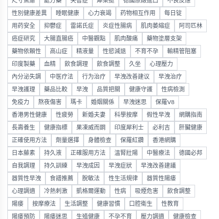
尺寸焦慮
處方藥
失智症
犀樂挺
德國原廠進口
不良反應
性別健康差異
睡眠健康
心力衰竭
药物相互作用
每日锭
用药安全
抑鬱症
雷諾氏症
炎症性腸病
肌肉萎縮症
阿司匹林
癌症研究
大腸直腸癌
中醫觀點
肌肉酸痛
藥物塗層支架
藥物依賴性
高山症
精液量
性慾減退
不育不孕
輸精管阻塞
印度製藥
血精
飲食調理
飲食調整
久坐
心理壓力
內分泌失調
中医疗法
行为治疗
早洩改善建议
早洩治疗
早洩護理
藥品比較
早洩
品質把關
健康守護
性病檢測
免疫力
熬夜傷害
瑪卡
婚姻關係
早洩迷思
保羅V8
香港男性健康
性疲勞
新婚夫妻
科學按摩
假性早洩
網購指南
長壽養生
健康指標
果凍威而鋼
印度犀利士
必利吉
肝臟健康
正確使用方法
劑量選擇
身體檢查
保羅紅鑽
香港網購
日本藤素
持久液
正確服用方法
溫腎壯陽
中醫療法
德國必邦
自我調理
持久訓練
早洩成因
早洩症狀
早洩改善建議
器質性早洩
食譜推薦
脫敏法
性生活規律
器質性陽痿
心理調適
冷熱刺激
凱格爾運動
性病
吸煙危害
飲食調整
陽痿
按摩療法
生活調整
健康習慣
口腔衛生
性教育
陽痿預防
陽痿迷思
生殖健康
不孕不育
壓力調適
健康檢查