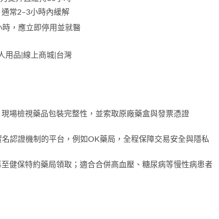
通常2–3小時內緩解
小時，應立即停用並就醫
s|成人用品|線上商城|台灣
，現場檢視藥品包裝完整性，並索取原廠藥盒與發票憑證
與實名認證機制的平台，例如
OK藥局
，全程保障交易安全與隱私
再至健保特約藥局領取；適合合併高血壓、糖尿病等慢性病患者