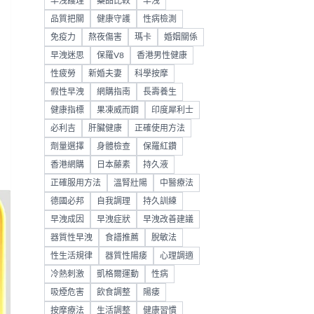
早洩護理
藥品比較
早洩
品質把關
健康守護
性病檢測
免疫力
熬夜傷害
瑪卡
婚姻關係
早洩迷思
保羅V8
香港男性健康
性疲勞
新婚夫妻
科學按摩
假性早洩
網購指南
長壽養生
健康指標
果凍威而鋼
印度犀利士
必利吉
肝臟健康
正確使用方法
劑量選擇
身體檢查
保羅紅鑽
香港網購
日本藤素
持久液
正確服用方法
溫腎壯陽
中醫療法
德國必邦
自我調理
持久訓練
早洩成因
早洩症狀
早洩改善建議
器質性早洩
食譜推薦
脫敏法
性生活規律
器質性陽痿
心理調適
冷熱刺激
凱格爾運動
性病
吸煙危害
飲食調整
陽痿
按摩療法
生活調整
健康習慣