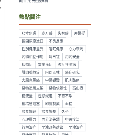
誤
副作用完整解析
路
熱點關注
尺寸焦慮
處方藥
失智症
犀樂挺
德國原廠進口
不良反應
性別健康差異
睡眠健康
心力衰竭
药物相互作用
每日锭
用药安全
抑鬱症
雷諾氏症
炎症性腸病
肌肉萎縮症
阿司匹林
癌症研究
大腸直腸癌
中醫觀點
肌肉酸痛
藥物塗層支架
藥物依賴性
高山症
精液量
性慾減退
不育不孕
輸精管阻塞
印度製藥
血精
飲食調理
飲食調整
久坐
心理壓力
內分泌失調
中医疗法
行为治疗
早洩改善建议
早洩治疗