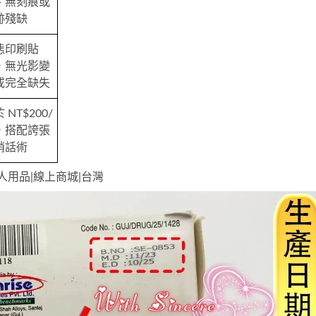
、無刻痕或
跡殘缺
態印刷貼
，無光影變
或完全缺失
 NT$200/
，搭配誇張
銷話術
s|成人用品|線上商城|台灣