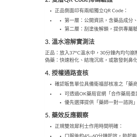
2. 雙層QR Code掃碼驗證
正品側面印有兩組獨立QR Code：
第一層：公開資訊，含藥品成分
第二層：刮塗後解鎖，提供專屬
3. 溫水溶解實測法
正品：放入37°C溫水中，30分鐘內均勻
偽藥：快速粉化、結塊沉底，或散發刺鼻
4. 授權通路查核
確認販售單位具備衛福部核准之「藥
可透過
OK藥局
官網「合作藥局查
優先選擇提供「藥師一對一諮詢
5. 藥效反應觀察
正規
雙效犀利士
作用時間明確：
口服後約45–60分鐘起效，勃起