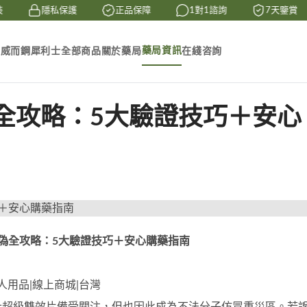
隱私保護
正品保障
1對1諮詢
7天鑒賞
藥局資訊
素
威而鋼
犀利士
全部商品
關於藥局
在綫咨詢
全攻略：5大驗證技巧＋安心
偽全攻略：5大驗證技巧＋安心購藥指南
s|成人用品|線上商城|台灣