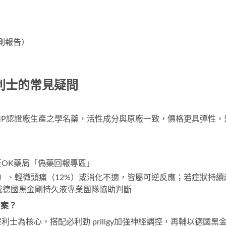
監測報告）
利士的常見疑問
MP認證廠生產之學名藥，活性成分與原廠一致，價格更具彈性，
至
OK藥局
「偽藥回報專區」
%）、輕微頭痛（12%）或消化不適，皆屬可逆反應；若症狀持續
或
德國黑金剛持久液
專業團隊協助判斷
方案？
犀利士
為核心，搭配
必利勁 priligy
加強神經調控，再輔以
德國黑