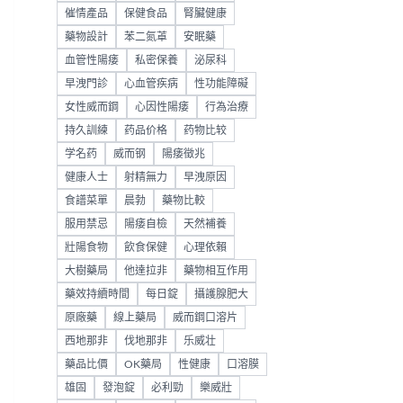
催情產品
保健食品
腎臟健康
藥物設計
苯二氮䓬
安眠藥
血管性陽痿
私密保養
泌尿科
早洩門診
心血管疾病
性功能障礙
女性威而鋼
心因性陽痿
行為治療
持久訓練
药品价格
药物比较
学名药
威而钢
陽痿徵兆
健康人士
射精無力
早洩原因
食譜菜單
晨勃
藥物比較
服用禁忌
陽痿自檢
天然補養
壯陽食物
飲食保健
心理依賴
大樹藥局
他達拉非
藥物相互作用
藥效持續時間
每日錠
攝護腺肥大
原廠藥
線上藥局
威而鋼口溶片
西地那非
伐地那非
乐威壮
藥品比價
OK藥局
性健康
口溶膜
雄固
發泡錠
必利勁
樂威壯