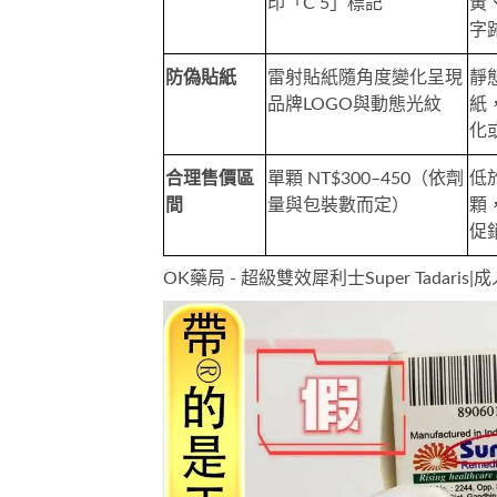
印「C 5」標記
黃
字
防偽貼紙
雷射貼紙隨角度變化呈現
靜
品牌LOGO與動態光紋
紙
化
合理售價區
單顆 NT$300–450（依劑
低於
間
量與包裝數而定）
顆
促
OK藥局 - 超級雙效犀利士Super Tadari