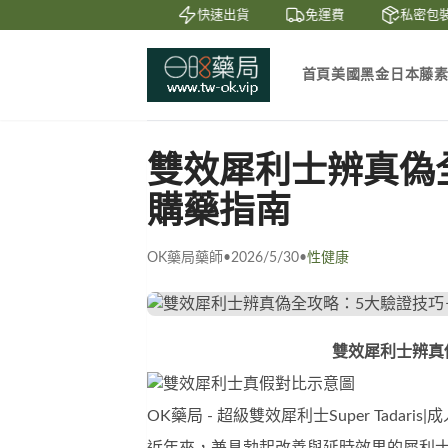
賞
貨到付款
快速出貨
免運費
私密包裝
首頁
美國黑金
日本藤
雙效犀利士辨真偽
購藥指南
OK藥局藥師
•
2026/5/30
•
性健康
雙效犀利士
辨真
OK藥局 - 超級雙效犀利士Super Tadari