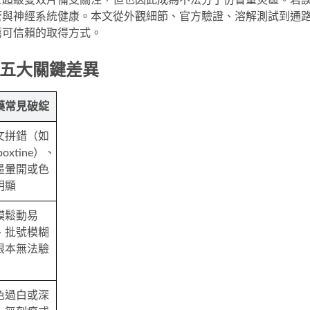
士超級雙效片
備受關注，但也因此成為不法分子仿冒重災區。若
管與神經系統健康。本文從外觀細節、官方驗證、溶解測試到通
薦可信賴的取得方式。
藥五大關鍵差異
藥常見破綻
文拼錯（如 
poxtine）、
墨暈開或色
明顯
膜鬆動易
、批號模糊
根本無法驗
色過白或深