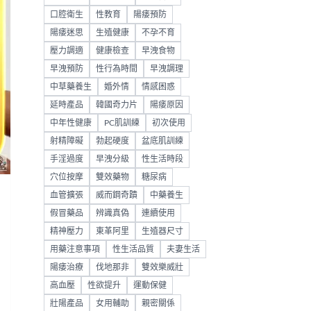
口腔衛生
性教育
陽痿預防
陽痿迷思
生殖健康
不孕不育
壓力調適
健康檢查
早洩食物
早洩預防
性行為時間
早洩調理
中草藥養生
婚外情
情感困惑
延時產品
韓國奇力片
陽痿原因
中年性健康
PC肌訓練
初次使用
射精障礙
勃起硬度
盆底肌訓練
手淫過度
早洩分級
性生活時段
穴位按摩
雙效藥物
糖尿病
血管擴張
威而鋼奇蹟
中藥養生
假冒藥品
辨識真偽
連續使用
精神壓力
東革阿里
生殖器尺寸
用藥注意事項
性生活品質
夫妻生活
陽痿治療
伐地那非
雙效樂威壯
高血壓
性欲提升
運動保健
壯陽產品
女用輔助
親密關係