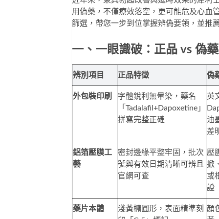
近年來，兼具勃起改善與延時效果的
犀利
用偽藥，不僅療效落空，更可能危及心血
篩選，帶您一步到位掌握辨偽要領，並推
一、一眼識破：正品 vs 偽
辨別項目
正品特徵
偽
外包裝印刷
字體銳利無暈染，藥名
英
「Tadalafil+Dapoxetine」
Da
拼寫完整正確
油
差
鋁箔壓膜工
密封邊緣平整牢固，批次
壓
藝
號與有效日期清晰可辨且
掀
官網可查
或
證
藥片本體
淺黃橢圓形，表面精準刻
顏