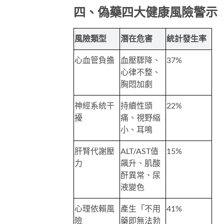
四、偽藥四大健康風險警示
風險類型
潛在危害
統計發生率
心血管負擔
血壓驟降、
37%
心律不整、
胸悶加劇
神經系統干
持續性頭
22%
擾
痛、視野縮
小、耳鳴
肝腎代謝壓
ALT/AST值
15%
力
飆升、肌酸
酐異常、尿
液變色
心理依賴風
產生「不用
41%
險
藥即無法勃