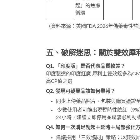
起」的焦慮
循環
（資料來源：美國FDA 2026年偽藥毒性
五、破解迷思：關於雙效犀
Q1. 「印度版」是否代表品質較差？
印度製造的
印度紅魔 犀利士雙效錠
多為G
高CP值之選
Q2. 發現可疑藥品該如何舉報？
同步上傳藥品照片、包裝與購買憑證
 少數使用者可能出現暫時性臉紅（9
24小時，建議立即停用並聯繫
必利勁
Q4. 如何一次購足勃起＋延時＋局部強化
建議採用「三效協同」策略：以
雙效